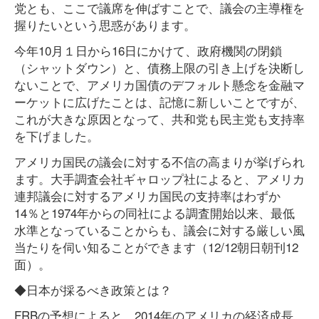
党とも、ここで議席を伸ばすことで、議会の主導権を
握りたいという思惑があります。
今年10月１日から16日にかけて、政府機関の閉鎖
（シャットダウン）と、債務上限の引き上げを決断し
ないことで、アメリカ国債のデフォルト懸念を金融マ
ーケットに広げたことは、記憶に新しいことですが、
これが大きな原因となって、共和党も民主党も支持率
を下げました。
アメリカ国民の議会に対する不信の高まりが挙げられ
ます。大手調査会社ギャロップ社によると、アメリカ
連邦議会に対するアメリカ国民の支持率はわずか
14％と1974年からの同社による調査開始以来、最低
水準となっていることからも、議会に対する厳しい風
当たりを伺い知ることができます（12/12朝日朝刊12
面）。
◆日本が採るべき政策とは？
FRBの予想によると、2014年のアメリカの経済成長