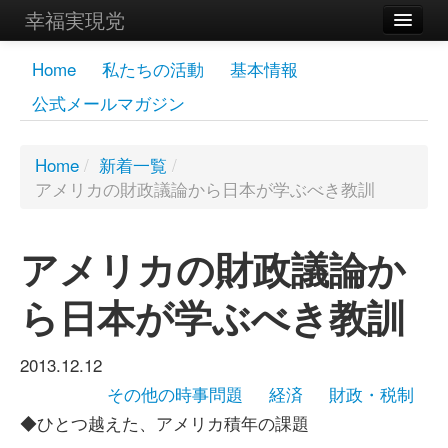
幸福実現党
メンバーズページ
Home
私たちの活動
基本情報
公式メールマガジン
党員
寄付
Home
/
新着一覧
/
アメリカの財政議論から日本が学ぶべき教訓
お問い合わせ
幸福の科学グループ
アメリカの財政議論か
ら日本が学ぶべき教訓
2013.12.12
その他の時事問題
経済
財政・税制
◆ひとつ越えた、アメリカ積年の課題