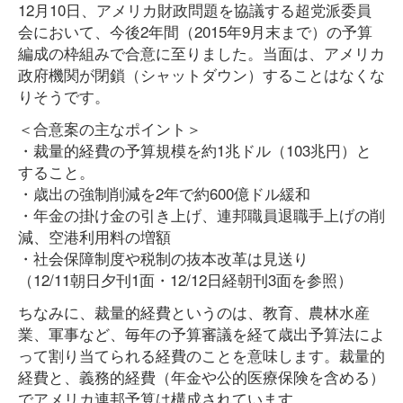
12月10日、アメリカ財政問題を協議する超党派委員
会において、今後2年間（2015年9月末まで）の予算
編成の枠組みで合意に至りました。当面は、アメリカ
政府機関が閉鎖（シャットダウン）することはなくな
りそうです。
＜合意案の主なポイント＞
・裁量的経費の予算規模を約1兆ドル（103兆円）と
すること。
・歳出の強制削減を2年で約600億ドル緩和
・年金の掛け金の引き上げ、連邦職員退職手上げの削
減、空港利用料の増額
・社会保障制度や税制の抜本改革は見送り
（12/11朝日夕刊1面・12/12日経朝刊3面を参照）
ちなみに、裁量的経費というのは、教育、農林水産
業、軍事など、毎年の予算審議を経て歳出予算法によ
って割り当てられる経費のことを意味します。裁量的
経費と、義務的経費（年金や公的医療保険を含める）
でアメリカ連邦予算は構成されています。