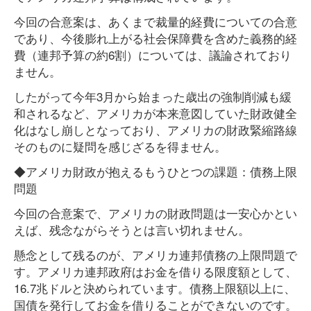
今回の合意案は、あくまで裁量的経費についての合意
であり、今後膨れ上がる社会保障費を含めた義務的経
費（連邦予算の約6割）については、議論されており
ません。
したがって今年3月から始まった歳出の強制削減も緩
和されるなど、アメリカが本来意図していた財政健全
化はなし崩しとなっており、アメリカの財政緊縮路線
そのものに疑問を感じざるを得ません。
◆アメリカ財政が抱えるもうひとつの課題：債務上限
問題
今回の合意案で、アメリカの財政問題は一安心かとい
えば、残念ながらそうとは言い切れません。
懸念として残るのが、アメリカ連邦債務の上限問題で
す。アメリカ連邦政府はお金を借りる限度額として、
16.7兆ドルと決められています。債務上限額以上に、
国債を発行してお金を借りることができないのです。