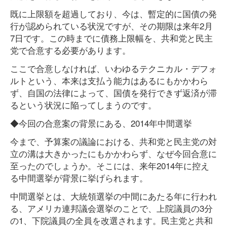
既に上限額を超過しており、今は、暫定的に国債の発
行が認められている状況ですが、その期限は来年2月
7日です。この時までに債務上限幅を、共和党と民主
党で合意する必要があります。
ここで合意しなければ、いわゆるテクニカル・デフォ
ルトという、本来は支払う能力はあるにもかかわら
ず、自国の法律によって、国債を発行できず返済が滞
るという状況に陥ってしまうのです。
◆今回の合意案の背景にある、2014年中間選挙
今まで、予算案の議論における、共和党と民主党の対
立の溝は大きかったにもかかわらず、なぜ今回合意に
至ったのでしょうか。そこには、来年2014年に控え
る中間選挙が背景に挙げられます。
中間選挙とは、大統領選挙の中間にあたる年に行われ
る、アメリカ連邦議会選挙のことで、上院議員の3分
の1、下院議員の全員を改選されます。民主党と共和