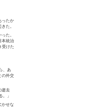
あったか
起きた。
かった。
日本統治
き受けた
ら、あ
との外交
の逝去
る。」
欠かせな