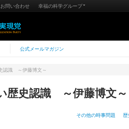
お問い合わせ
幸福の科学グループ
報
公式メールマガジン
史認識 ～伊藤博文～
い歴史認識 ～伊藤博文～
その他の時事問題
歴