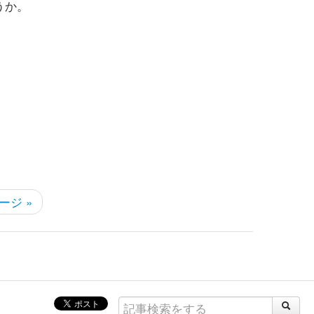
うか。
ージ »