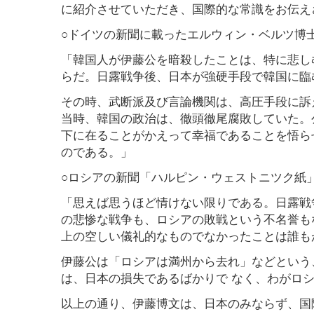
に紹介させていただき、国際的な常識をお伝え
○ドイツの新聞に載ったエルウィン・ベルツ博
「韓国人が伊藤公を暗殺したことは、特に悲し
らだ。日露戦争後、日本が強硬手段で韓国に臨
その時、武断派及び言論機関は、高圧手段に訴
当時、韓国の政治は、徹頭徹尾腐敗していた。
下に在ることがかえって幸福であることを悟ら
のである。」
○ロシアの新聞「ハルピン・ウェストニツク紙
「思えば思うほど情けない限りである。日露戦
の悲惨な戦争も、ロシアの敗戦という不名誉も
上の空しい儀礼的なものでなかったことは誰も
伊藤公は「ロシアは満州から去れ」などという
は、日本の損失であるばかりで なく、わがロ
以上の通り、伊藤博文は、日本のみならず、国