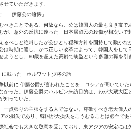
させていただきます。
士 「伊藤公の追懐」
むべきことである。何故なら、公は韓国人の最も良き友で
むが、意外の反抗に逢った。日本居留民の殺傷が相次いで
えるべしと絶叫したが公ひとり穏和方針を固持して動かな
公は時期に適し、かつ正しい改革によって、韓国人をして
せようとし、60歳を超えた高齢で統監という多難の職を引
」に載った ホルワット少将の話
争以前に 伊藤公爵が言われたことを、ロシアが聞いていた
なかった。伊藤公爵のハルピン来訪目的は、わが大蔵大臣
が知っていた。
、一点張りの主張をする人ではない。尊敬すべき老大偉人
シアの損失であり、韓国が大損失をこうむることは必至であ
際社会でも大きな敬意を受けており、東アジアの安定には