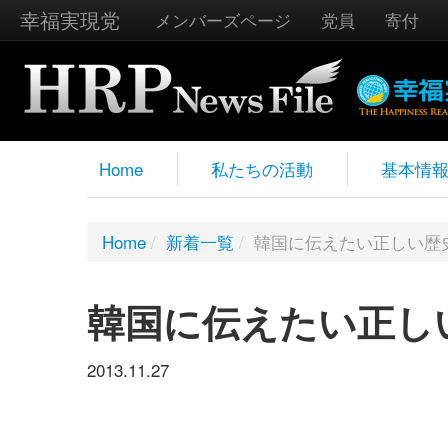
幸福実現党
メンバーズページ
党員
寄付
Home
私たちの活動
基本情
Home
/
新着一覧
/
韓国に伝えたい正しい歴
韓国に伝えたい正し
2013.11.27