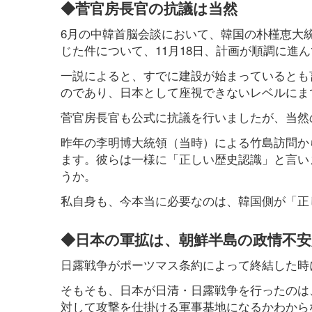
◆菅官房長官の抗議は当然
6月の中韓首脳会談において、韓国の朴槿恵大
じた件について、11月18日、計画が順調に進
一説によると、すでに建設が始まっているとも
のであり、日本として座視できないレベルにま
菅官房長官も公式に抗議を行いましたが、当然
昨年の李明博大統領（当時）による竹島訪問か
ます。彼らは一様に「正しい歴史認識」と言い
うか。
私自身も、今本当に必要なのは、韓国側が「正
◆日本の軍拡は、朝鮮半島の政情不安
日露戦争がポーツマス条約によって終結した時
そもそも、日本が日清・日露戦争を行ったのは
対して攻撃を仕掛ける軍事基地になるかわから