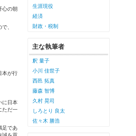
生涯現役
肝心の朝
経済
財政・税制
ので、
主な執筆者
釈 量子
小川 佳世子
日本が行
西邑 拓真
藤森 智博
久村 晃司
いに日本
にただ一
しろとり 良太
佐々木 勝浩
満足であ
赤誠を貢