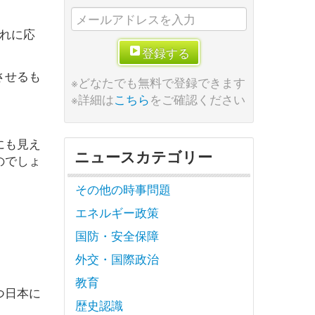
れに応
登録する
させるも
※どなたでも無料で登録できます
※詳細は
こちら
をご確認ください
にも見え
ニュースカテゴリー
のでしょ
その他の時事問題
エネルギー政策
国防・安全保障
外交・国際政治
教育
つ日本に
歴史認識