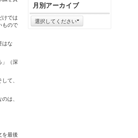
月別アーカイブ
だけでは
選択してください
いもので
要はな
る」（深
そして、
なのは、
文を最後