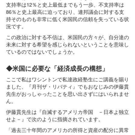
支持率は12％と史上最低までもう一歩、不支持率は
86％と史上最高に迫っており、連邦議会に対する支
持そのものも非常に低く米国民の信頼を失っている状
況です。
この政治に対する不信は、米国民の方々が、自分達の
未来に対する希望を感じられないということを意味し
ているのではないでしょうか。
◆米国に必要な「経済成長の構想」
ここで私はワシントンで私達政経塾生にご講義を賜り
ました、『月刊ザ・リバティ』でもおなじみの伊藤貫
先生がおっしゃったことを思い出さずにはいられませ
ん。
伊藤貫先生は『自滅するアメリカ帝国 －日本よ独立
せよ－』で次のように指摘されています。
「過去三十年間のアメリカの所得と資産の配分に異常