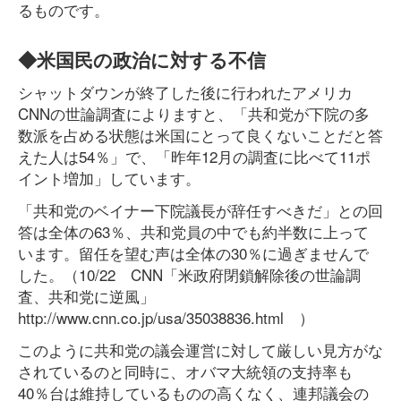
るものです。
◆米国民の政治に対する不信
シャットダウンが終了した後に行われたアメリカ
CNNの世論調査によりますと、「共和党が下院の多
数派を占める状態は米国にとって良くないことだと答
えた人は54％」で、「昨年12月の調査に比べて11ポ
イント増加」しています。
「共和党のベイナー下院議長が辞任すべきだ」との回
答は全体の63％、共和党員の中でも約半数に上って
います。留任を望む声は全体の30％に過ぎませんで
した。（10/22 CNN「米政府閉鎖解除後の世論調
査、共和党に逆風」
http://www.cnn.co.jp/usa/35038836.html ）
このように共和党の議会運営に対して厳しい見方がな
されているのと同時に、オバマ大統領の支持率も
40％台は維持しているものの高くなく、連邦議会の