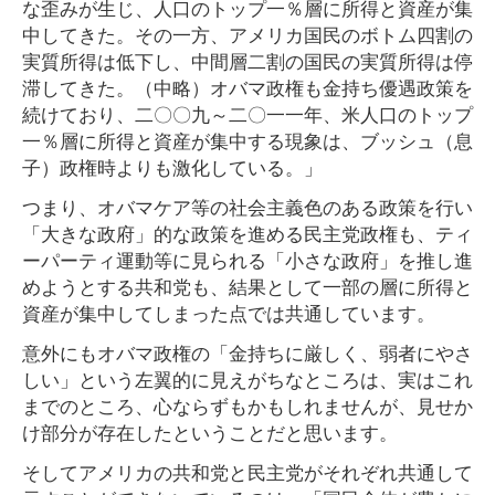
な歪みが生じ、人口のトップ一％層に所得と資産が集
中してきた。その一方、アメリカ国民のボトム四割の
実質所得は低下し、中間層二割の国民の実質所得は停
滞してきた。（中略）オバマ政権も金持ち優遇政策を
続けており、二〇〇九～二〇一一年、米人口のトップ
一％層に所得と資産が集中する現象は、ブッシュ（息
子）政権時よりも激化している。」
つまり、オバマケア等の社会主義色のある政策を行い
「大きな政府」的な政策を進める民主党政権も、ティ
ーパーティ運動等に見られる「小さな政府」を推し進
めようとする共和党も、結果として一部の層に所得と
資産が集中してしまった点では共通しています。
意外にもオバマ政権の「金持ちに厳しく、弱者にやさ
しい」という左翼的に見えがちなところは、実はこれ
までのところ、心ならずもかもしれませんが、見せか
け部分が存在したということだと思います。
そしてアメリカの共和党と民主党がそれぞれ共通して