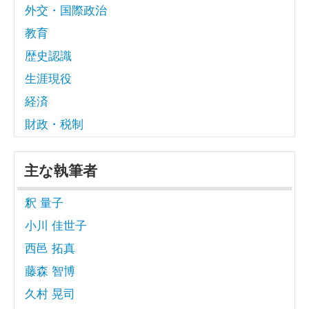
外交・国際政治
教育
歴史認識
生涯現役
経済
財政・税制
主な執筆者
釈 量子
小川 佳世子
西邑 拓真
藤森 智博
久村 晃司