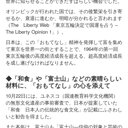
世界に知らせることができたすばらしい機会でした。
オリンピックが行われた国では、その後繁栄を引き寄
せるか、衰退に進むか、明暗が分かれると言われます
（The Liberty Web 「東京五輪決定で国運を占う –
The Liberty Opinion 1」）。
日本は、この「おもてなし」精神を発揮して富を集め
て東京を世界一の街とすることで、1964年の第一回
東京五輪後の高度経済成長を超える、超高度経済成長
を成し遂げなければなりません。
◆「和食」や「富士山」などの素晴らしい
材料に、「おもてなし」の心を添えて
10月22日には、ユネスコ（国連教育科学文化機関）
の無形文化遺産の事前審査で、日本が提案していた
「和食 日本人の伝統的な食文化」が記載にふさわし
いと勧告を得ました。
また本年は、富士山も「富士山―信仰の対象と芸術の