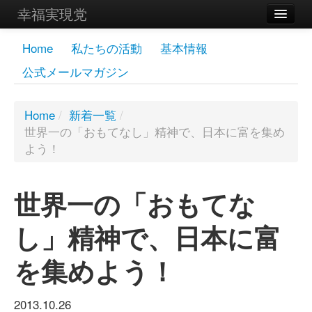
幸福実現党
メンバーズページ
Home
私たちの活動
基本情報
公式メールマガジン
党員
寄付
Home
/
新着一覧
/
世界一の「おもてなし」精神で、日本に富を集め
お問い合わせ
よう！
幸福の科学グループ
世界一の「おもてな
し」精神で、日本に富
を集めよう！
2013.10.26