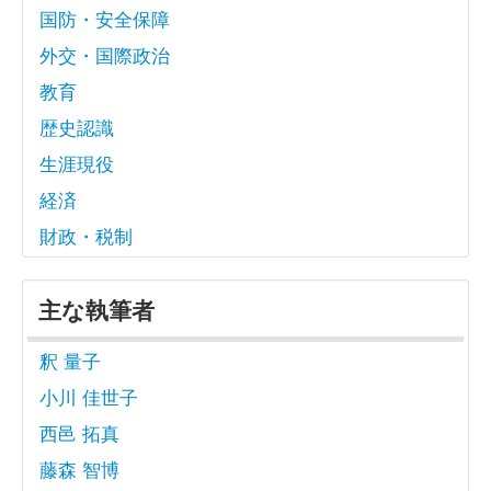
国防・安全保障
外交・国際政治
教育
歴史認識
生涯現役
経済
財政・税制
主な執筆者
釈 量子
小川 佳世子
西邑 拓真
藤森 智博