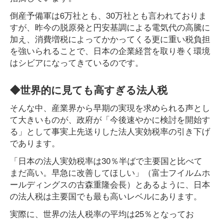
倒産予備軍は6万社とも、30万社とも言われておりま
すが、昨今の脱原発と円安基調による電気代の高騰に
加え、消費増税によってかかってくる更に重い税負担
を強いられることで、日本の企業経営を取り巻く環境
はシビアになってきているのです。
◆世界的に見ても高すぎる法人税
そんな中、産業界から早期の実現を求められる声とし
て大きいものが、政府が「今後速やかに検討を開始す
る」として事実上先送りした法人実効税率の引き下げ
であります。
「日本の法人実効税率は30％半ばで主要国と比べて
まだ高い。早急に改善してほしい」（富士フイルムホ
ールディングスの古森重隆会長）とあるように、日本
の法人税は主要国でも最も高いレベルにあります。
実際に、世界の法人税率の平均は25％となってお