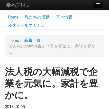
幸福実現党
メンバーズページ
Home
私たちの活動
基本情報
公式メールマガジン
党員
寄付
Home
/
新着一覧
/
法人税の大幅減税で企業を元気に。家計を豊か
お問い合わせ
に。
幸福の科学グループ
法人税の大幅減税で企
業を元気に。家計を豊
かに。
2013.10.05