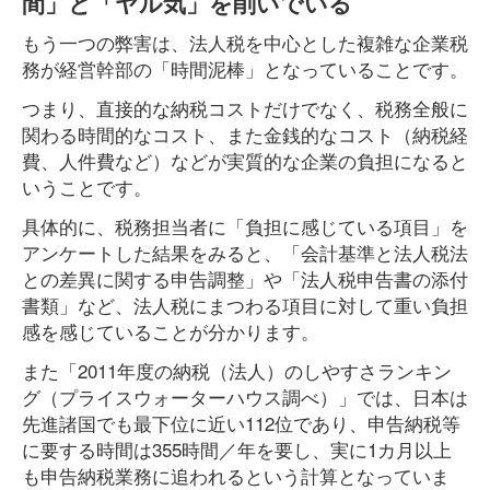
間」と「ヤル気」を削いでいる
もう一つの弊害は、法人税を中心とした複雑な企業税
務が経営幹部の「時間泥棒」となっていることです。
つまり、直接的な納税コストだけでなく、税務全般に
関わる時間的なコスト、また金銭的なコスト（納税経
費、人件費など）などが実質的な企業の負担になると
いうことです。
具体的に、税務担当者に「負担に感じている項目」を
アンケートした結果をみると、「会計基準と法人税法
との差異に関する申告調整」や「法人税申告書の添付
書類」など、法人税にまつわる項目に対して重い負担
感を感じていることが分かります。
また「2011年度の納税（法人）のしやすさランキン
グ（プライスウォーターハウス調べ）」では、日本は
先進諸国でも最下位に近い112位であり、申告納税等
に要する時間は355時間／年を要し、実に1カ月以上
も申告納税業務に追われるという計算となっていま