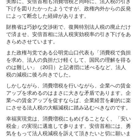
実際に、安倍首相も消費増税と同時に、法人税の引き
下げを図りたかったようですが、政権内外からの反発
によって断念した経緯があります。
財務省は巧妙な交渉術で、復興特別法人税の廃止だけ
で済ませ、安倍首相に法人税実効税率の引き下げをあ
きらめさせています。
また政権与党である公明党山口代表も「消費税で負担
を求め、法人の負担だけ軽くして、国民の理解を得る
のは難しい」（20日）と記者団に述べるなど、法人
税の減税に後ろ向きでした。
しかしながら、消費増税を行いながら、企業への賃金
アップを求めるのはまさに大きな矛盾であります。企
業への賃金アップを促すならば、企業経営を劇的に楽
にさせる法人税の大幅減税に踏み込むべきなのです。
幸福実現党は、消費増税にもめげることなく、「安い
税金」の実現に邁進して参ります。安倍首相には、勇
気をもって法人税減税を訴えて頂きたいと切に願いま