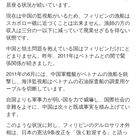
居座る状況が続いています。
現在は中国の監視船がいるため、フィリピンの漁船は
スカボロー礁に近づくことは出来ません。漁師の方の
収入は三分の一以下に減っていて廃業せざるを得ない
状態です。
中国と領土問題を抱えている国はフィリピンだけにと
どまりません。昨年、2011年はベトナムとの間で緊
張関係が続きました。
2011年の6月には、中国軍艦艇がベトナムの漁船を銃
撃し、海洋監視船はベトナムの石油探査船の調査用ケ
ーブルを切断しています。
自国よりも軍事力が弱い国を力で威嚇し、国際社会の
非難をよそに、中国は次々と既成事実を積み上げてい
ます。
このような状況に対し、フィリピンのデルロサリオ外
相は、日本の憲法9条改正を「強く歓迎する」と語っ