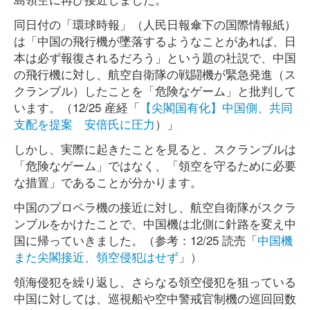
同日付の「環球時報」（人民日報傘下の国際情報紙）
は「中国の飛行機が墜落するようなことがあれば、日
本は必ず報復されるだろう」という題の社説で、中国
の飛行機に対し、航空自衛隊の戦闘機が緊急発進（ス
クランブル）したことを「危険なゲーム」と批判して
います。（12/25 産経「
【尖閣国有化】中国側、共同
支配を提案 安倍氏に圧力
）」
しかし、実際に起きたことを見ると、スクランブルは
「危険なゲーム」ではなく、「領空を守るために必要
な措置」であることが分かります。
中国のプロペラ機の接近に対し、航空自衛隊がスクラ
ンブルをかけたことで、中国機は北側に針路を変え中
国に帰っていきました。（参考：12/25 読売「
中国機
また尖閣接近、領空侵犯はせず
」）
領海侵犯を繰り返し、さらなる領空侵犯を狙っている
中国に対しては、巡視船や空中警戒官制機の巡回回数