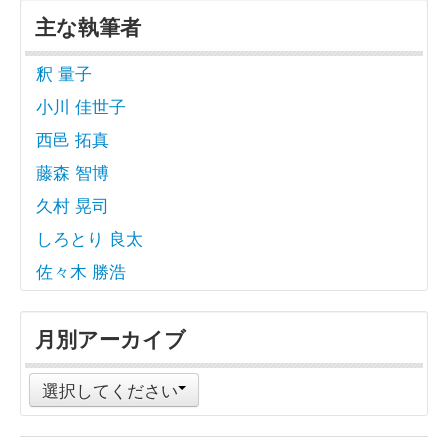
主な執筆者
釈 量子
小川 佳世子
西邑 拓真
藤森 智博
久村 晃司
しろとり 良太
佐々木 勝浩
月別アーカイブ
選択してください