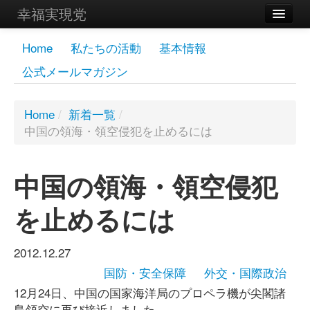
幸福実現党
メンバーズページ
Home
私たちの活動
基本情報
公式メールマガジン
党員
寄付
Home
/
新着一覧
/
中国の領海・領空侵犯を止めるには
お問い合わせ
幸福の科学グループ
中国の領海・領空侵犯
を止めるには
2012.12.27
国防・安全保障
外交・国際政治
12月24日、中国の国家海洋局のプロペラ機が尖閣諸
島領空に再び接近しました。