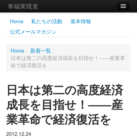
幸福実現党
メンバーズページ
Home
私たちの活動
基本情報
公式メールマガジン
党員
寄付
Home
/
新着一覧
/
日本は第二の高度経済成長を目指せ！――産業革
お問い合わせ
命で経済復活を
幸福の科学グループ
日本は第二の高度経済
成長を目指せ！――産
業革命で経済復活を
2012.12.24