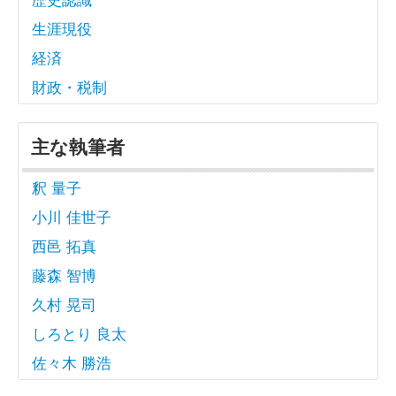
生涯現役
経済
財政・税制
主な執筆者
釈 量子
小川 佳世子
西邑 拓真
藤森 智博
久村 晃司
しろとり 良太
佐々木 勝浩