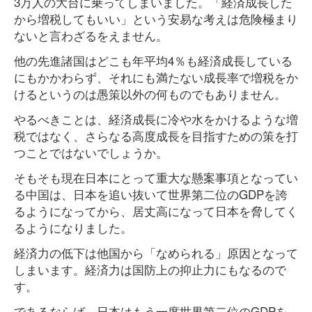
3万人の大台に乗ってしまいました。「経済成長した
から増税してもいい」という安易な考えは危険極まり
ないと言わざるをえません。
他の先進諸国はどこも年平均4％も経済成長している
にもかかわらず、それにも満たない成長率で増税をか
けるというのは愚策以外の何ものでもありません。
やるべきことは、経済成長に冷や水をかけるような増
税ではなく、さらなる高度成長を目指すための策を打
つことではないでしょうか。
そもそも現在日本にとって重大な懸案事項となってい
る中国は、日本を追い抜いて世界第二位のGDPを誇
るようになってから、居丈高になって日本を脅してく
るようになりました。
経済力の低下は他国から「なめられる」原因となって
しまいます。経済力は国防上の抑止力にもなるので
す。
であるならば、日本はもう一度世界第二位のGDPを