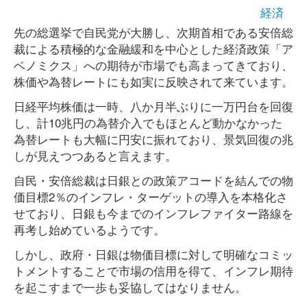
経済
先の総選挙で自民党が大勝し、次期首相である安倍総
裁による積極的な金融緩和を中心とした経済政策「ア
ベノミクス」への期待が市場でも高まってきており、
株価や為替レートにも如実に反映されて来ています。
日経平均株価は一時、八か月半ぶりに一万円台を回復
し、計10兆円の為替介入でもほとんど動かなかった
為替レートも大幅に円安に振れており、景気回復の兆
しが見えつつあると言えます。
自民・安倍総裁は日銀との政策アコードを結んでの物
価目標2％のインフレ・ターゲットの導入を本格化さ
せており、日銀も今までのインフレファイター路線を
再考し始めているようです。
しかし、政府・日銀は物価目標に対して明確なコミッ
トメントすることで市場の信用を得て、インフレ期待
を起こすまで一歩も妥協してはなりません。