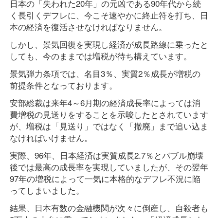
日本の「失われた20年」の元凶である90年代から続
く長引くデフレに、今こそ速やかに終止符を打ち、日
本の経済を復活させなければなりません。
しかし、景気回復を実現し経済が成長路線に乗ったと
しても、今のままでは増税が待ち構えています。
景気弾力条項では、名目3％、実質2％成長が増税の
前提条件となっております。
安部総裁は来年4～6月期の経済成長率によっては消
費増税の見送りをすることを示唆したとされています
が、増税は「見送り」ではなく「撤廃」まで追い込ま
なければいけません。
実際、96年、日本経済は実質成長2.7％とバブル崩壊
後では最高の成長率を実現していましたが、その翌年
97年の増税によって一気に本格的なデフレ不況に陥
ってしまいました。
結果、日本有数の金融機関が次々に倒産し、自殺者も