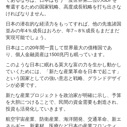
奪還するための国家戦略、高度成長戦略を打ち出さな
ければなりません。
日本の潜在的な経済力をもってすれば、他の先進諸国
並みの年4％成長はおろか、年7～8％成長もまだまだ
実現可能でしょう。
日本はこの20年間一貫して世界最大の債権国であ
り、個人金融資産は1500兆円も眠っています。
このような日本に眠れる莫大な富の力を生かし動かし
ていくためには、「新たな産業革命を日本で起こす」
という国家としての強い意志と戦略、グランドデザイ
ンが必要です。
新たな産業プロジェクトを政治家が明確に示し、予算
を大胆につけることで、民間の資金需要も創造され、
投資も活発化していきます。
航空宇宙産業、防衛産業、海洋開発、交通革命、新エ
ネルギー、新素材、医療など日本の産業フロンティ