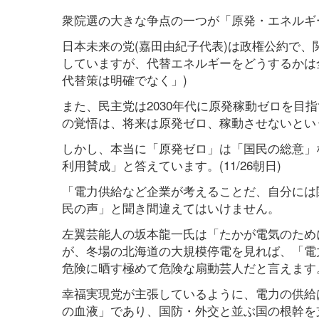
衆院選の大きな争点の一つが「原発・エネルギ
日本未来の党(嘉田由紀子代表)は政権公約で
していますが、代替エネルギーをどうするかは全
代替策は明確でなく」)
また、民主党は2030年代に原発稼動ゼロを目
の覚悟は、将来は原発ゼロ、稼動させないとい
しかし、本当に「原発ゼロ」は「国民の総意」
利用賛成」と答えています。(11/26朝日)
「電力供給など企業が考えることだ、自分には
民の声」と聞き間違えてはいけません。
左翼芸能人の坂本龍一氏は「たかが電気のため
が、冬場の北海道の大規模停電を見れば、「電
危険に晒す極めて危険な扇動芸人だと言えます
幸福実現党が主張しているように、電力の供給
の血液」であり、国防・外交と並ぶ国の根幹を