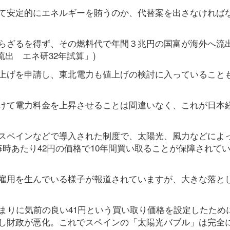
て安定的にエネルギーを賄うのか、代替案を出さなければ
らざるを得ず、その燃料代で年間３兆円の国富が海外へ流
流出 エネ研32年試算」)
上げを申請し、東北電力も値上げの検討に入っていること
けて電力料金を上昇させることは間違いなく、これが日本
スペインなどで導入された制度で、太陽光、風力などによ
時あたり42円の価格で10年間買い取ることが保障されて
雇用を生んでいる様子が報道されていますが、大きな落と
まりに気前の良い41円という買い取り価格を設定したため
し財政が悪化。これでスペインの「太陽光バブル」は完全