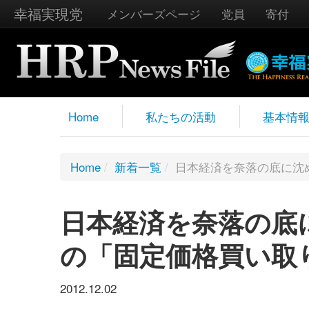
幸福実現党
メンバーズページ
党員
寄付
Home
私たちの活動
基本情
Home
/
新着一覧
/
日本経済を奈落の底に沈
日本経済を奈落の底
の「固定価格買い取
2012.12.02