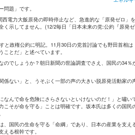
ー問題」です。
、関西電力大飯原発の即時停止など、急進的な「原発ゼロ」
く示してません。(12/2毎日「日本未来の党:公約『原発
指すと政権公約に明記。11月30日の党首討論でも野田首相は
うことだ」と述べています。
なのでしょうか？朝日新聞の世論調査でさえ、国民の34％
関係ない」と、うそぶく一部の声の大きい脱原発活動家の
になんで命を危険にさらさないといけないのだ！」と嘯い
力こそが命を守る」ことは明確です。坂本氏は多くの国民
。
は、国民の生命を守る「命綱」であり、日本の産業を支え
支える根幹です。