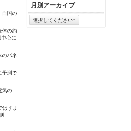
月別アーカイブ
、自国の
選択してください
全体の約
用中心に
本のパネ
に予測で
電気の
ではすま
予測