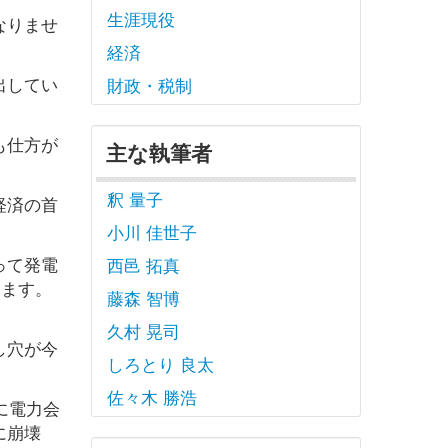
生涯現役
なりませ
経済
出してい
財政・税制
も仕方が
主な執筆者
釈 量子
経済の首
小川 佳世子
って発電
西邑 拓真
います。
藤森 智博
久村 晃司
し穴が今
しろとり 良太
佐々木 勝浩
に電力会
に崩壊