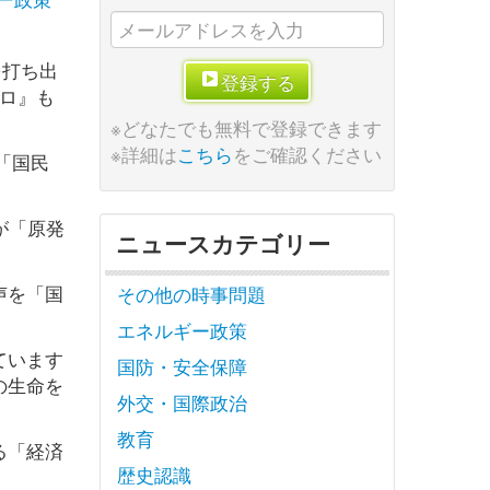
を打ち出
登録する
ゼロ』も
※どなたでも無料で登録できます
※詳細は
こちら
をご確認ください
「国民
が「原発
ニュースカテゴリー
声を「国
その他の時事問題
エネルギー政策
ています
国防・安全保障
の生命を
外交・国際政治
教育
る「経済
歴史認識