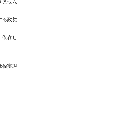
きません
する政党
に依存し
幸福実現