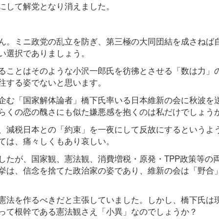
にして解党となり消えました。
ん。ミニ政党の乱立を防ぎ、第三極の大同団結を成さねば
い選択でありましょう。
ることはそのような小沢一郎氏を彷彿とさせる「数は力」
往する姿でないと思います。
企む「国家解体論者」橋下氏率いる日本維新の会に秋波を
らくの恋の醜さにも似た嫌悪感を抱くのは私だけでしょう
、減税日本との「約束」を一夜にして反故にするというよ
ては、痛々しくもあり哀しい。
したが、国家観、憲法観、消費増税・原発・TPP政策等の
挙は、信念を捨てた政治家の姿であり、維新の会は「野合
憲法を作るべきだと主張していました。しかし、橋下氏は
って根幹である憲法観さえ「小異」なのでしょうか？