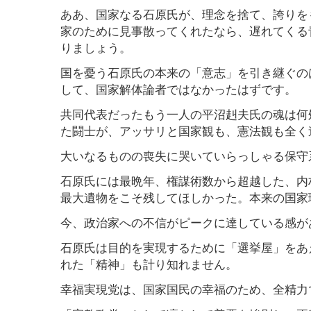
ああ、国家なる石原氏が、理念を捨て、誇りを
家のために見事散ってくれたなら、遅れてくる
りましょう。
国を憂う石原氏の本来の「意志」を引き継ぐの
して、国家解体論者ではなかったはずです。
共同代表だったもう一人の平沼赳夫氏の魂は何
た闘士が、アッサリと国家観も、憲法観も全く
大いなるものの喪失に哭いていらっしゃる保守
石原氏には最晩年、権謀術数から超越した、内
最大遺物をこそ残してほしかった。本来の国家
今、政治家への不信がピークに達している感が
石原氏は目的を実現するために「選挙屋」をあ
れた「精神」も計り知れません。
幸福実現党は、国家国民の幸福のため、全精力