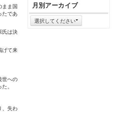
月別アーカイブ
のまま国
ったであ
選択してください
原氏は決
掲げて来
後世への
った。
。
り、失わ