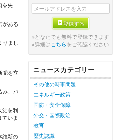
頼を失
登録する
言がある
※どなたでも無料で登録できます
まりまし
※詳細は
こちら
をご確認ください
ニュースカテゴリー
新党を立
その他の時事問題
込み、バ
エネルギー政策
国防・安全保障
政党を利
外交・国際政治
けていま
教育
歴史認識
本維新の