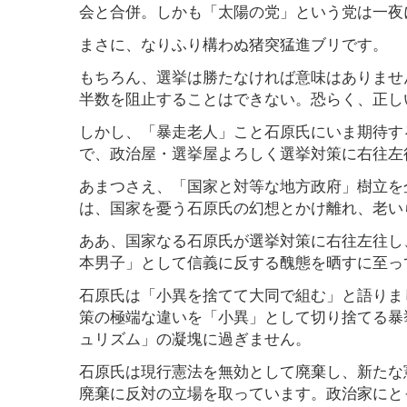
会と合併。しかも「太陽の党」という党は一夜
まさに、なりふり構わぬ猪突猛進ブリです。
もちろん、選挙は勝たなければ意味はありませ
半数を阻止することはできない。恐らく、正し
しかし、「暴走老人」こと石原氏にいま期待す
で、政治屋・選挙屋よろしく選挙対策に右往左
あまつさえ、「国家と対等な地方政府」樹立を
は、国家を憂う石原氏の幻想とかけ離れ、老い
ああ、国家なる石原氏が選挙対策に右往左往し
本男子」として信義に反する醜態を晒すに至っ
石原氏は「小異を捨てて大同で組む」と語りま
策の極端な違いを「小異」として切り捨てる暴
ュリズム」の凝塊に過ぎません。
石原氏は現行憲法を無効として廃棄し、新たな
廃棄に反対の立場を取っています。政治家にと