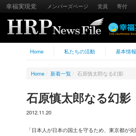
幸福実現党
メンバーズページ
党員
寄付
Home
私たちの活動
基本情
Home
/
新着一覧
/
石原慎太郎なる幻影
石原慎太郎なる幻影
2012.11.20
「日本人が日本の国土を守るため、東京都が尖