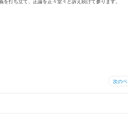
義を打ち立て、正論を正々堂々と訴え続けて参ります。
次のペ