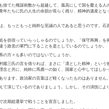
も捨てた権謀術数から超越して、孤高にして国を憂える人
青年たちに氏の人生の余韻が長らく残り、精神的遺産とな
は、もっともっと純粋な至誠の人であると思うのです。石
処を彷徨っていらっしゃるのでしょうか。「保守再興」を
違う政党の軍門に下ることを是としているのでしょうか。
系の方々も多いのではないでしょうか。
村鑑三氏の言を借りれば、まさに「凛とした精神」という
理念と共に、純粋に馬鹿一の如く、国家と心中してほしか
あります。政治家の言葉ほど軽くなったものはありません
えて演じているのでありましょう。しかし、その演技によ
で次期総選挙で戦うことを宣言しました。