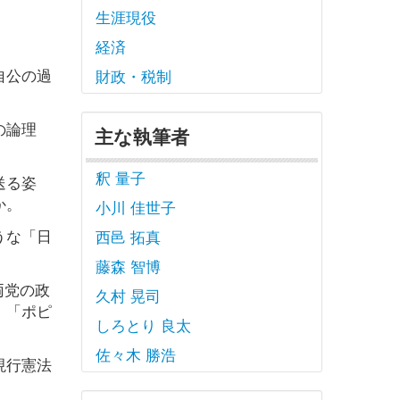
生涯現役
経済
自公の過
財政・税制
の論理
主な執筆者
釈 量子
送る姿
か。
小川 佳世子
うな「日
西邑 拓真
藤森 智博
両党の政
久村 晃司
」「ポピ
しろとり 良太
佐々木 勝浩
現行憲法