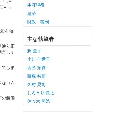
生涯現役
という
経済
財政・税制
の船を領
主な執筆者
定通り正
釈 量子
明言して
小川 佳世子
してしま
西邑 拓真
藤森 智博
さなゴム
久村 晃司
しろとり 良太
庁の装備
佐々木 勝浩