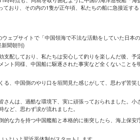
座っており、その内の1隻が正午頃、私たちの船に急接近する
付のウェブサイトで「中国領海で不法な活動をしていた日本
経新聞朝刊)
効支配しており、私たちは安心して釣りを楽しんだ後、予
メント同様、中国船に駆逐された事実など全くないことを
くる、中国側のやり口を垣間見た感じがして、思わず苦笑
皆さんは、過酷な環境下、実に頑張っておられました。小
時など、思わず涙が流れました。
倒的な力を持つ中国艦船と本格的に衝突したら、海上保安
れ、いよいよ習近平体制がスタートします。