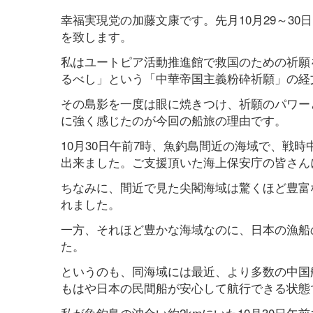
幸福実現党の加藤文康です。先月10月29～3
を致します。
私はユートピア活動推進館で救国のための祈願
るべし」という「中華帝国主義粉砕祈願」の経
その島影を一度は眼に焼きつけ、祈願のパワー
に強く感じたのが今回の船旅の理由です。
10月30日午前7時、魚釣島間近の海域で、戦
出来ました。ご支援頂いた海上保安庁の皆さん
ちなみに、間近で見た尖閣海域は驚くほど豊富な
れました。
一方、それほど豊かな海域なのに、日本の漁船
た。
というのも、同海域には最近、より多数の中国
もはや日本の民間船が安心して航行できる状態
私が魚釣島の沖合い約2kmにいた10月30日午