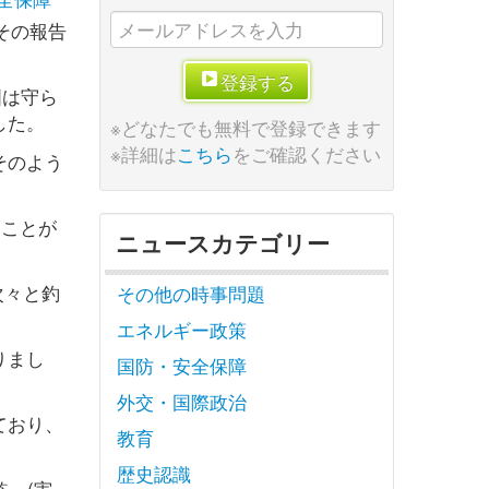
その報告
登録する
国は守ら
した。
※どなたでも無料で登録できます
※詳細は
こちら
をご確認ください
そのよう
ることが
ニュースカテゴリー
次々と釣
その他の時事問題
エネルギー政策
りまし
国防・安全保障
外交・国際政治
ており、
教育
歴史認識
監」(実