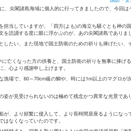
0日に、尖閣諸島海域に個人的に行ってきましたので、今回は
を担当していますが、「四方(よも)の海立ち騒ぐとも神の
文を読誦する度に眼に浮かぶのが、あの尖閣諸島でありま
としたい、また現地で国土防衛のための祈りも捧げたい、
時中に亡くなった方の供養と、国土防衛の祈りを無事に捧げ
に、心より感謝申し上げます。
漁場で、60～70cm級の鯛や、時には1m以上のマグロが
の姿が見受けられないのは極めて残念かつ異常な光景であ
船が、より頻繁に侵入して、より長時間居座るようになっ
ではなくなっていたのです。
前11時時点も、同島を取り囲むように中国の海洋巡視船「海