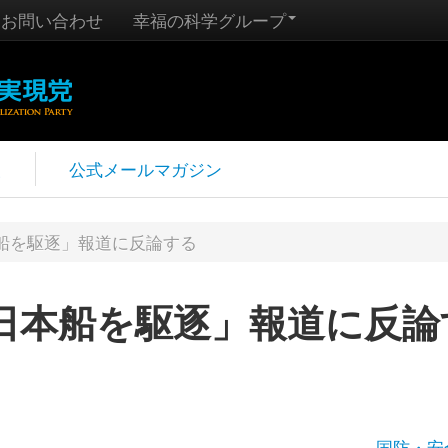
お問い合わせ
幸福の科学グループ
報
公式メールマガジン
船を駆逐」報道に反論する
日本船を駆逐」報道に反論
国防・安