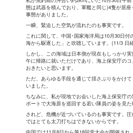
態は武器を積んでおり、軍艦と同じ)4隻が居
事態がありました。
一瞬、緊迫した空気が流れたのも事実です。
これに関して、中国･国家海洋局は10月30日
海から駆逐した」と吹聴しています。(11/3 日
しかし、この海域は日本側が現在もしっかり実
午に帰路に就いただけであり、海上保安庁のコ
おきたいと思います。
ただ、あらゆる手段を通じて揺さぶりをかけて
いました。
ちなみに、私が現地でお会いした海上保安庁の
ボートで大海原を巡回する若い隊員の姿を見た
されど、危機が近づいているのも事実です。圧
ではとても太刀打ちはできないからです。
中国では11月8日から第18回党大会が開催さ