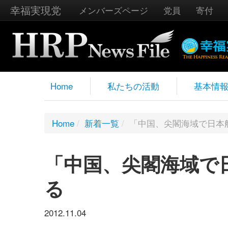
幸福実現党
メンバーズページ
党員
寄付
Home
私たちの活動
基本情
Home
/
新着一覧
/
「中国、尖閣海域で日本
「中国、尖閣海域で
る
2012.11.04