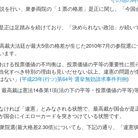
演説を行い、衆参両院の「１票の格差」是正に関し、「今国
是正は足踏みを続けており、「決められない政治」が続い
高裁大法廷が最大5倍の格差が生じた2010年7月の参院選に
います。
おける投票価値の不均衡は、投票価値の平等の重要性に照
当化すべき特別の理由も見いだせない以上、違憲の問題が
はない」(
平成23年(行ツ)第64号 選挙無効請求事件判例
)
最高裁は憲法14条第1項(法の下の平等・投票価値の平等)
なければ「違憲」とみなされる状態で、最高裁が国会が是
が国会にイエローカードを突きつけている状態です。
の衆院選(最大格差2.30倍)についても、下記の通り、「違憲