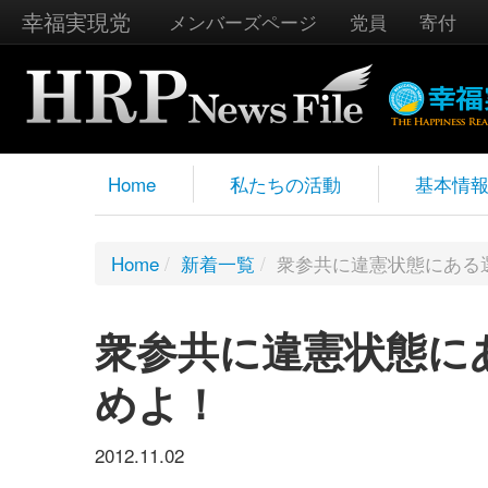
幸福実現党
メンバーズページ
党員
寄付
Home
私たちの活動
基本情
Home
/
新着一覧
/
衆参共に違憲状態にある
衆参共に違憲状態に
めよ！
2012.11.02