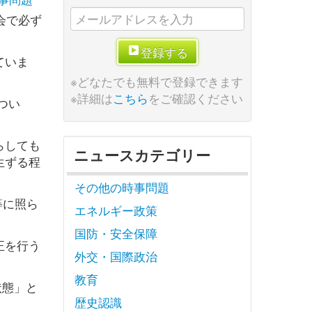
会で必ず
登録する
ていま
※どなたでも無料で登録できます
※詳細は
こちら
をご確認ください
つい
らしても
ニュースカテゴリー
生ずる程
その他の時事問題
等に照ら
エネルギー政策
国防・安全保障
正を行う
外交・国際政治
教育
状態」と
歴史認識