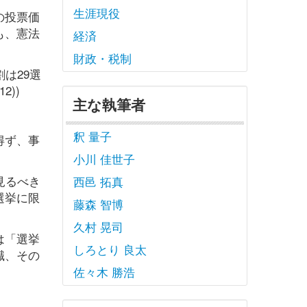
生涯現役
の投票価
も、憲法
経済
財政・税制
は29選
2))
主な執筆者
釈 量子
得ず、事
小川 佳世子
見るべき
西邑 拓真
選挙に限
藤森 智博
久村 晃司
は「選挙
しろとり 良太
職、その
佐々木 勝浩