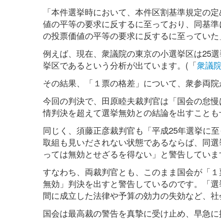
「本件選挙時において、本件区割基準規定の定
値の平等の要求に反するに至っており、同基準
の投票価値の平等の要求に反するに至っていた
例えば、現在、衆議院の東京の小選挙区は25選
挙区であるという分析が出ています。(「
衆議院
その結果、「１票の格差」について、衆参両院
今回の判決で、田原睦夫裁判官は「国会の怠慢
情判決を超えて選挙無効との結論を出すことも
同じく、須藤正彦裁判官も「平成25年選挙に
取組も見いだされない状態であるならば、同選
っては無効とせざるを得ない」と警告していま
すなわち、両裁判官とも、このまま国会が「１
無効」判決を出すと警告しているのです。「選
間に成立した法律や予算の効力の失効など、社
国会は最高裁の警告を真摯に受け止め、早急に