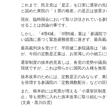
これまで、民主党は「是正」を口実に選挙の先
と認めた衆院の「１票の格差」の是正は放置さ
現在、臨時国会において取り沙汰されている参院
せることは勿論の事です。
しかし、「4増4減」「0増5減」案は「参議院
い認識に基づく緊急避難措置に過ぎず、最高裁
最高裁判決を受けて、平田健二参院議長は「抜
が、今回の定数是正案は、お茶濁しの小細工に
選挙制度の抜本的見直しは、各党の党勢や議員
現状ですが、これは明らかに国民の人権を無視
抜本改革のためには、定数是正のみならず、衆
を倍増する参議院の「定数偶数配分」などの区
また、根本的には死票が増える「小選挙区制度
止」等も視野に入れた抜本改革に取り組むべき
(文責・黒川白雲)