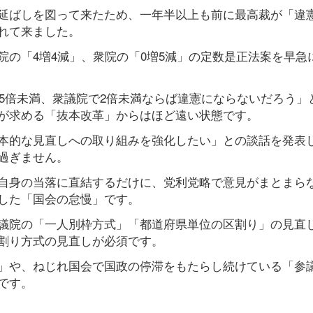
延ばしを図って来たため、一年半以上も前に最高裁が「違
れて来ました。
の「4増4減」、衆院の「0増5減」の定数是正法案を早急
で5倍未満、衆議院で2倍未満ならば違憲にならないだろう」
が求める「抜本改革」からはほど遠い状態です。
本的な見直しへの取り組みを強化したい」との談話を発表
過ぎません。
自身の当落に直結するだけに、党利党略で意見がまとまら
した「国会の怠慢」です。
議院の「一人別枠方式」「都道府県単位の区割り」の見直
割り方式の見直しが必須です。
」や、ねじれ国会で国政の停滞をもたらし続けている「参
です。