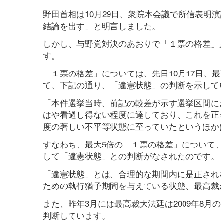
野田首相は10月29日、衆院本会議で所信表明
結論を出す」と明言しました。
しかし、与野党対決のあおりで「１票の格差」
す。
「１票の格差」については、先日10月17日、最
て、下記の通り、「違憲状態」の判断を示して
「本件選挙当時、前記の較差が示す選挙区間に
はや看過し得ない程度に達しており、これを正
度の著しい不平等状態に至っていたというほか
すなわち、最大5倍の「１票の格差」について、
して「違憲状態」との判断がなされたのです。
「違憲状態」とは、合理的な期間内に是正され
ための執行猶予期間を与えている状態、最高裁
また、昨年3月には最高裁大法廷は2009年8月
判断しています。