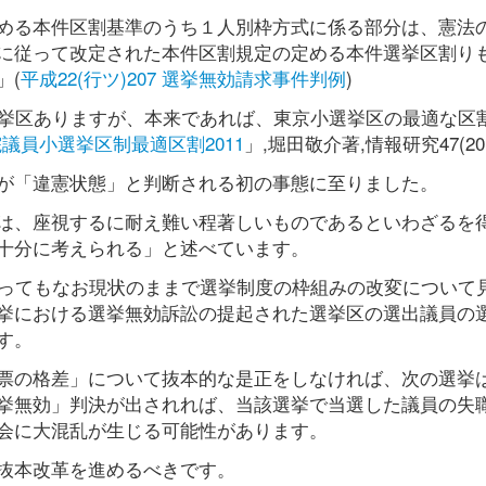
める本件区割基準のうち１人別枠方式に係る部分は、憲法
に従って改定された本件区割規定の定める本件選挙区割り
」(
平成22(行ツ)207 選挙無効請求事件判例
)
挙区ありますが、本来であれば、東京小選挙区の最適な区割
議員小選挙区制最適区割2011
」,堀田敬介著,情報研究47(201
が「違憲状態」と判断される初の事態に至りました。
は、座視するに耐え難い程著しいものであるといわざるを
十分に考えられる」と述べています。
至ってもなお現状のままで選挙制度の枠組みの改変について
挙における選挙無効訴訟の提起された選挙区の選出議員の
す。
票の格差」について抜本的な是正をしなければ、次の選挙
挙無効」判決が出されれば、当該選挙で当選した議員の失
会に大混乱が生じる可能性があります。
抜本改革を進めるべきです。