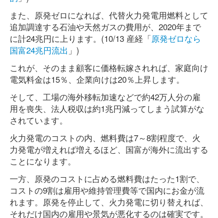
また、原発ゼロになれば、代替火力発電用燃料として
追加調達する石油や天然ガスの費用が、2020年まで
に計24兆円に上ります。(10/13 産経「
原発ゼロなら
国富24兆円流出
」)
これが、そのまま顧客に価格転嫁されれば、家庭向け
電気料金は15％、企業向けは20％上昇します。
そして、工場の海外移転加速などで約42万人分の雇
用を喪失、法人税収は約1兆円減ってしまう試算がな
されています。
火力発電のコストの内、燃料費は7～8割程度で、火
力発電が増えれば増えるほど、国富が海外に流出する
ことになります。
一方、原発のコストに占める燃料費はたった1割で、
コストの9割は雇用や維持管理費等で国内にお金が流
れます。原発を停止して、火力発電に切り替えれば、
それだけ国内の雇用や景気が悪化するのは確実です。