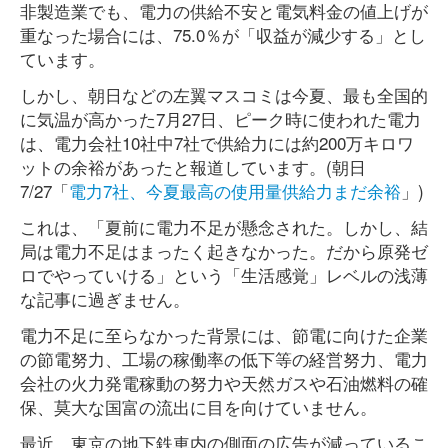
非製造業でも、電力の供給不安と電気料金の値上げが
重なった場合には、75.0％が「収益が減少する」とし
ています。
しかし、朝日などの左翼マスコミは今夏、最も全国的
に気温が高かった7月27日、ピーク時に使われた電力
は、電力会社10社中7社で供給力には約200万キロワ
ットの余裕があったと報道しています。(朝日
7/27「
電力7社、今夏最高の使用量供給力まだ余裕
」)
これは、「夏前に電力不足が懸念された。しかし、結
局は電力不足はまったく起きなかった。だから原発ゼ
ロでやっていける」という「生活感覚」レベルの浅薄
な記事に過ぎません。
電力不足に至らなかった背景には、節電に向けた企業
の節電努力、工場の稼働率の低下等の経営努力、電力
会社の火力発電稼動の努力や天然ガスや石油燃料の確
保、莫大な国富の流出に目を向けていません。
最近、東京の地下鉄車内の側面の広告が減っているこ