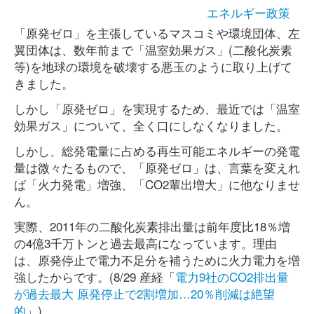
エネルギー政策
「原発ゼロ」を主張しているマスコミや環境団体、左
翼団体は、数年前まで「温室効果ガス」(二酸化炭素
等)を地球の環境を破壊する悪玉のように取り上げて
きました。
しかし「原発ゼロ」を実現するため、最近では「温室
効果ガス」について、全く口にしなくなりました。
しかし、総発電量に占める再生可能エネルギーの発電
量は微々たるもので、「原発ゼロ」は、言葉を変えれ
ば「火力発電」増強、「CO2輩出増大」に他なりませ
ん。
実際、2011年の二酸化炭素排出量は前年度比18％増
の4億3千万トンと過去最高になっています。理由
は、原発停止で電力不足分を補うために火力電力を増
強したからです。(8/29 産経「
電力9社のCO2排出量
が過去最大 原発停止で2割増加…20％削減は絶望
的
」)