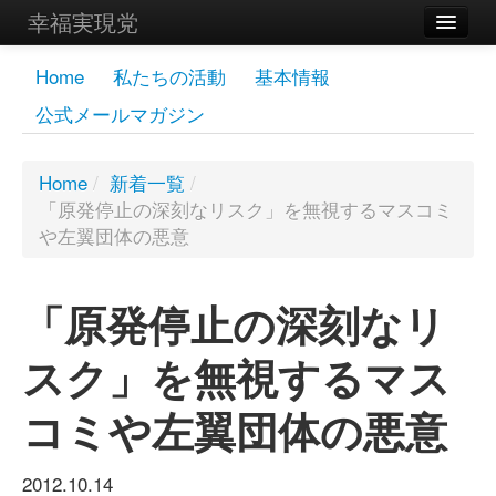
幸福実現党
メンバーズページ
Home
私たちの活動
基本情報
公式メールマガジン
党員
寄付
Home
/
新着一覧
/
「原発停止の深刻なリスク」を無視するマスコミ
お問い合わせ
や左翼団体の悪意
幸福の科学グループ
「原発停止の深刻なリ
スク」を無視するマス
コミや左翼団体の悪意
2012.10.14