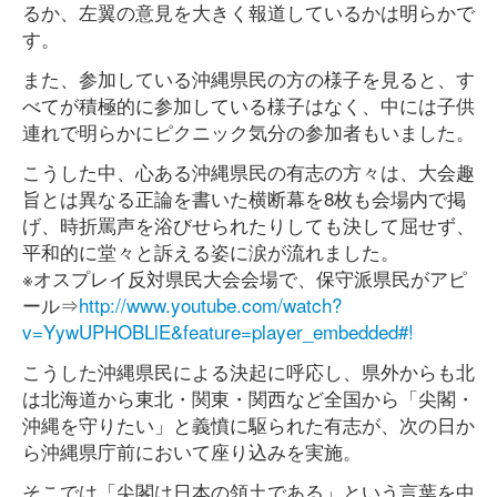
るか、左翼の意見を大きく報道しているかは明らかで
す。
また、参加している沖縄県民の方の様子を見ると、す
べてが積極的に参加している様子はなく、中には子供
連れで明らかにピクニック気分の参加者もいました。
こうした中、心ある沖縄県民の有志の方々は、大会趣
旨とは異なる正論を書いた横断幕を8枚も会場内で掲
げ、時折罵声を浴びせられたりしても決して屈せず、
平和的に堂々と訴える姿に涙が流れました。
※オスプレイ反対県民大会会場で、保守派県民がアピ
ール⇒
http://www.youtube.com/watch?
v=YywUPHOBLlE&feature=player_embedded#!
こうした沖縄県民による決起に呼応し、県外からも北
は北海道から東北・関東・関西など全国から「尖閣・
沖縄を守りたい」と義憤に駆られた有志が、次の日か
ら沖縄県庁前において座り込みを実施。
そこでは「尖閣は日本の領土である」という言葉を中