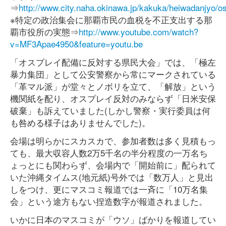
⇒
http://www.city.naha.okinawa.jp/kakuka/heiwadanjyo/o
※特定の政治集会に那覇市民の血税を不正支出する那
覇市役所の実態⇒
http://www.youtube.com/watch?
v=MF3Apae4950&feature=youtu.be
「オスプレイ配備に反対する県民大会」では、「極左
暴力集団」として公安警察から常にマークされている
「革マル派」が堂々とノボリを立て、「解放」という
機関紙を配り、オスプレイ反対のみならず「日米安保
破棄」も訴えていました(しかし警察・実行委員は何
も咎める様子はありませんでした)。
会場は明らかにスカスカで、参加者数は多く見積もっ
ても、最大収容人数2万5千名の半分程度の一万名ち
ょっとにも関わらず、会場内で「開始前に」配られて
いた沖縄タイムス(地元紙)号外では「数万人」と見出
しをつけ、更にマスコミ報道では一斉に「10万名集
会」という途方もない捏造数字が報道されました。
いかに日本のマスコミが「ウソ」ばかりを報道してい