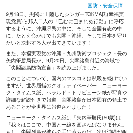
国防・安全保障
9月18日、尖閣に上陸したシンガーTOKMA氏(幸福実
現党員)ら邦人二人の「已むに已まれぬ行動」に呼応
するように、沖縄県民の中に、そして全国有志の中
に、たとえ命がけでも尖閣・沖縄、そして日本を守り
たいと決起する人が出てきています！
また、幸福実現党の沖縄・九州防衛プロジェクト長の
矢内筆勝局長が、9月20日、尖閣諸島付近の海域で
「尖閣諸島防衛宣言」を読み上げました。
このことについて、国内のマスコミは黙殺を続けてい
ますが、世界屈指のクオリティペーパー、ニューヨー
ク・タイムス紙、ヘラルド・トリビューン紙が写真や
詳細な解説付きで報道。尖閣諸島が日本固有の領土で
あることが全世界に報道されました！
ニューヨーク・タイムス紙は「矢内筆勝氏(50歳)は
『我々はここで、中国と一線を画さねばなりません。
もし、尖閣列島が彼らの手に落ちれば、次は沖縄が狙