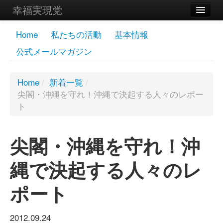
幸福実現党
メンバーズページ
Home
私たちの活動
基本情報
公式メールマガジン
党員
寄付
Home
/
新着一覧
/
尖閣・沖縄を守れ！沖縄で決起する人々のレポー
お問い合わせ
ト
幸福の科学グループ
尖閣・沖縄を守れ！沖
縄で決起する人々のレ
ポート
2012.09.24