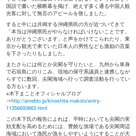
国語で書いた横断幕を掲げ、絶えず多く通る中国人観
光客に対して無言のアピールを致しました。
すると中には共鳴する沖縄県民の方が近づいてきて
「本当は沖縄県民がやらなければいけないことです。
ありがとうございます」と声をかけてこられたり、東
京から観光で来ていた日本人の男性なども激励の言葉
を下さったりもしました。
またさらには何とか尖閣を守りたいと、九州から単身
で石垣島にのりこみ、現地の保守系議員と連携しなが
らすでに数回、尖閣海域へ行って調査活動を行ってい
る方もいます。
※木下まことオフィシャルブログ
⇒
http://ameblo.jp/kinoshita-makoto/entry-
11356693863.html
この木下氏の報告によれば、平時においても尖閣の実
効支配を高めるためには、豊饒な漁場である尖閣周辺
海域において漁民が漁をしやすいようにすることが大