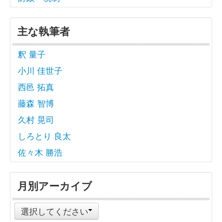
主な執筆者
釈 量子
小川 佳世子
西邑 拓真
藤森 智博
久村 晃司
しろとり 良太
佐々木 勝浩
月別アーカイブ
選択してください