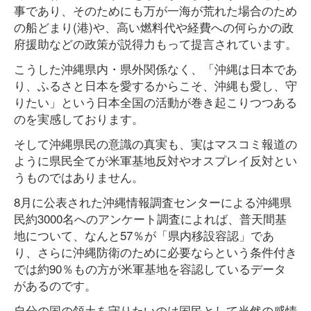
事であり、そのためにも万が一海が荒れた場合のため
の船どまり(港)や、高い燃料代や経費への何らかの政
府援助などの政策が説得力もって提言されています。
こうした沖縄県内・県外関係なく、「沖縄は日本であ
り、ふるさと日本を愛するからこそ、沖縄も愛し、守
りたい」という日本全国の活動が巻き起こりつつある
のを実感しております。
そして沖縄県民の意識の真実も、実はマスコミ報道の
ように県民全てが米軍基地反対やオスプレイ反対とい
うものではありません。
8月に公表された沖縄情報調査センターによる沖縄県
民約3000名へのアンケート調査によれば、普天間基
地について、なんと57％が「県内移設容認」であ
り、さらに沖縄防衛のために必要ならという条件付き
では約90％もの方が米軍基地を容認しているデータ
があるのです。
自分の国の領土を守りたいのは国民として当然の感情