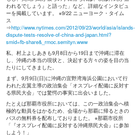
われるでしょう』と語った」など、詳細なインタビュ
ーを掲載しています。 ※9/22 ニューヨーク・タイム
ス
⇒
http://www.nytimes.com/2012/09/23/world/asia/islands-
dispute-tests-resolve-of-china-and-japan.html?
smid=fb-share&_rmoc.semityn.www
私、村上よしあきも9月8日から19日まで沖縄に滞在
し、沖縄の本当の現状と、決起する方々の姿を目の当
たりにしてきました。
まず、9月9日(日)に沖縄の宜野湾海浜公園において行
われた左翼主導の政治集会「オスプレイ配備に反対す
る県民大会」では驚愕の事実に出会いました。
たとえば那覇市役所においては、この一政治集会へ積
極的な動員をはかるため、会場から那覇に帰るときの
バスの無料券を配布しておりました。 ※那覇市役所
「『オスプレイ配備に反対する沖縄県民大会』に参加
しよう！」