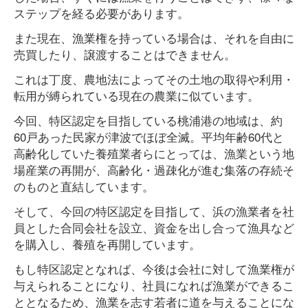
ステップを経る必要があります。
また現在、漁業権を持っている場合は、それを自由に
売買したり、譲渡することはできません。
これは丁度、農地法によってその土地の取得や利用・
転用が縛られている現在の農業に似ています。
今回、特区認定を目指している桃浦港の地域は、約
60戸あった民家が津波でほぼ全滅。平均年齢60代と
高齢化していた養殖業者らにとっては、漁業という地
場産業の再開が、高齢化・過疎化が進む集落の存続そ
のものと直結しています。
そして、今回の特区認定を目指して、浜の漁業者を社
員とした合同会社を設立、資金を出し合って漁具など
を購入し、養殖を再開しています。
もし特区認定となれば、今後は会社に対して漁業権が
与えられることになり、社員になれば漁業ができるこ
ととなるため、漁業を志す若者に道を与えることにな