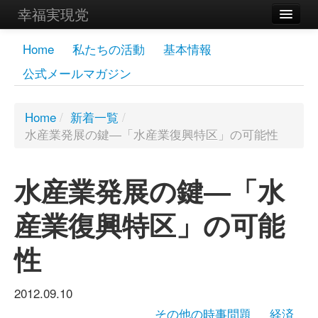
幸福実現党
メンバーズページ
Home
私たちの活動
基本情報
公式メールマガジン
党員
寄付
Home
/
新着一覧
/
水産業発展の鍵―「水産業復興特区」の可能性
お問い合わせ
幸福の科学グループ
水産業発展の鍵―「水
産業復興特区」の可能
性
2012.09.10
その他の時事問題
経済