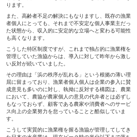
ります。
また、高齢者不足の解決にもなりますし、既存の漁業
者個人にとっても、それまで不安定な個人事業主だっ
た状態から、収入的に安定的な立場へと変わる可能性
も高くなります。
こうした特区制度ですが、これまで独占的に漁業権を
管理していた漁協からは、導入に対して昨年から激し
い反対が続いていました。
その理由は「浜の秩序が乱れる」という根拠の薄い理
屈に留まっており、漁業者個人個人は企業の参入に賛
成意見も多いのに対し、執拗に反対する構図は、農業
において、農協が農家個人の意見の代弁者とは必ずし
もなっておらず、顧客である農家や消費者へのサービ
ス向上の企業努力を怠っていることと酷似していま
す。
こうして実質的に漁業権を握る漁協が管理してしてき
た日本の水産業は、現在ピーク時の半分以下まで落ち