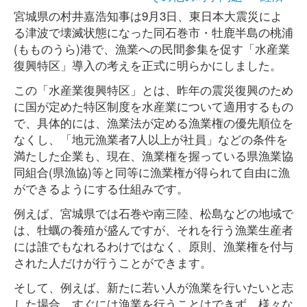
宮城県の村井嘉浩知事は9月3日、東日本大震災によ
る津波で壊滅状態になった同石巻市・牡鹿半島の桃浦
(もものうら)港で、漁業への民間参集を促す「水産業
復興特区」導入の考えを正式に明らかにしました。
この「水産業復興特区」とは、昨年の震災復興のため
に国が定めた特区制度を水産業について適用するもの
で、具体的には、漁業法が定める漁業権の優先順位を
なくし、「地元漁業者7人以上が社員」などの条件を
満たした企業も、現在、漁業権を握っている県漁業協
同組合(県漁協)等と同等に漁業権が得られて自由に漁
ができるようにする仕組みです。
例えば、宮城県では石巻や南三陸、松島などの地域で
は、牡蠣の養殖が盛んですが、それを行う漁業生産者
には誰でもなれるわけではなく、原則、漁業権を付与
された人だけが行うことができます。
そして、例えば、新たに若い人が漁業を行いたいと志
した場合、すぐには漁業を行うことはできず、様々な