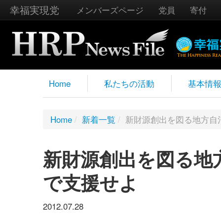
幸福実現党
メンバーズページ
党員
寄付
Home
私たちの活動
基本情
Home
/
新着一覧
/
新財源創出を図る地方自
新財源創出を図る地
で支援せよ
2012.07.28