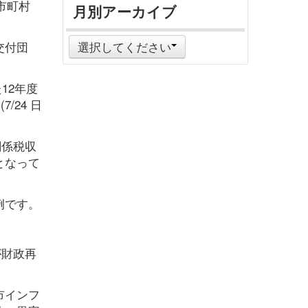
市町村
月別アーカイブ
交付団
選択してください
12年度
24 日
関係税収
となって
例です。
が財政再
市インフ