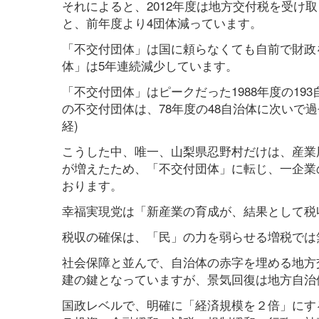
それによると、2012年度は地方交付税を受け
と、前年度より4団体減っています。
「不交付団体」は国に頼らなくても自前で財政
体」は5年連続減少しています。
「不交付団体」はピークだった1988年度の19
の不交付団体は、78年度の48自治体に次いで過
経)
こうした中、唯一、山梨県忍野村だけは、産業
が増えたため、「不交付団体」に転じ、一企業
おります。
幸福実現党は「新産業の育成が、結果として税
税収の確保は、「民」の力を弱らせる増税では
社会保障と並んで、自治体の赤字を埋める地方交付
建の鍵となっていますが、景気回復は地方自治
国政レベルで、明確に「経済規模を２倍」にす