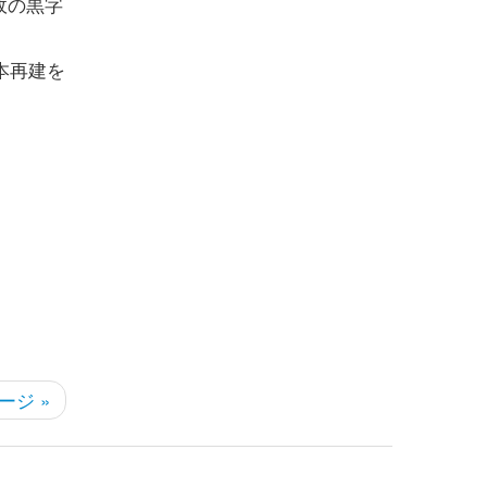
政の黒字
本再建を
ージ »