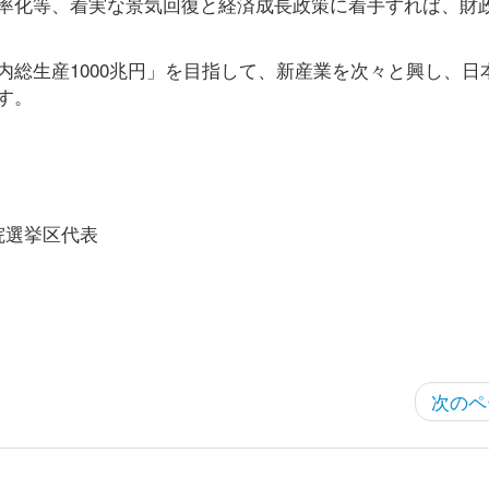
率化等、着実な景気回復と経済成長政策に着手すれば、財
総生産1000兆円」を目指して、新産業を次々と興し、日
す。
院選挙区代表
次のペ