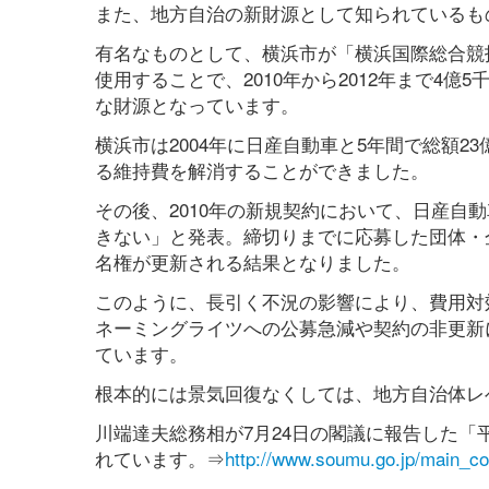
また、地方自治の新財源として知られているも
有名なものとして、横浜市が「横浜国際総合競
使用することで、2010年から2012年まで4億
な財源となっています。
横浜市は2004年に日産自動車と5年間で総額2
る維持費を解消することができました。
その後、2010年の新規契約において、日産自
きない」と発表。締切りまでに応募した団体・
名権が更新される結果となりました。
このように、長引く不況の影響により、費用対
ネーミングライツへの公募急減や契約の非更新
ています。
根本的には景気回復なくしては、地方自治体レ
川端達夫総務相が7月24日の閣議に報告した「
れています。⇒
http://www.soumu.go.jp/main_co