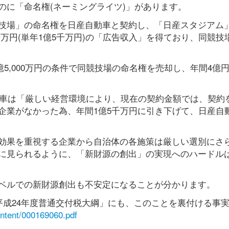
のに「命名権(ネーミングライツ)」があります。
技場」の命名権を日産自動車と契約し、「日産スタジアム
5千万円(単年1億5千万円)の「広告収入」を得ており、同競技
3億5,000万円の条件で同競技場の命名権を売却し、年間4億
動車は「厳しい経営環境により、現在の契約金額では、契約
企業がなかった為、年間1億5千万円に引き下げて、日産自
効果を重視する企業から自治体の各施策は厳しい選別にさ
に見られるように、「新財源の創出」の実現へのハードル
ベルでの新財源創出も不安定になることが分かります。
平成24年度普通交付税大綱」にも、このことを裏付ける事
ntent/000169060.pdf