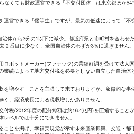
取らなくても財政運営できる「不交付団体」は東京都ほか54
を運営できる「優等生」ですが、景気の低迷によって「不
3自治体から3分の1以下に減少。都道府県と市町村を合わせた
去２番目に少なく、全国自治体のわずか3％に過ぎません。(7/
用ロボットメーカー(ファナック)の業績好調を受けて法人
の業績によって地方交付税を必要としない自立した自治体
収を増やす」ことを主張して来ておりますが、象徴的な事
無く、経済成長による税収増しかありません。
税(2012年度の配分総額は約16.4兆円)を圧縮すること
体レベルでは十分にできません。
ることを掲げ、幸福実現党が示す未来産業振興、交通・都