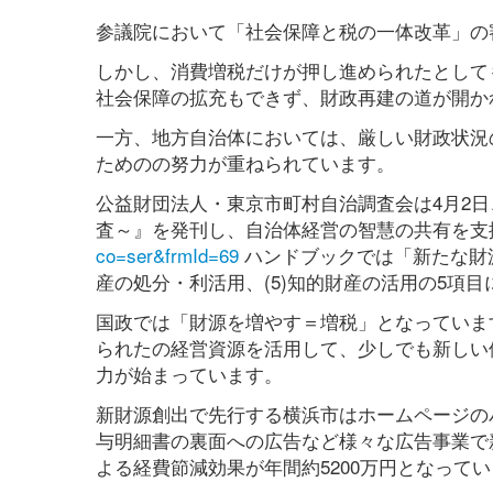
参議院において「社会保障と税の一体改革」の
しかし、消費増税だけが押し進められたとして
社会保障の拡充もできず、財政再建の道が開か
一方、地方自治体においては、厳しい財政状況
ためのの努力が重ねられています。
公益財団法人・東京市町村自治調査会は4月2
査～』を発刊し、自治体経営の智慧の共有を支
co=ser&frmId=69
ハンドブックでは「新たな財源創
産の処分・利活用、(5)知的財産の活用の5項
国政では「財源を増やす＝増税」となっていま
られたの経営資源を活用して、少しでも新しい
力が始まっています。
新財源創出で先行する横浜市はホームページの
与明細書の裏面への広告など様々な広告事業で
よる経費節減効果が年間約5200万円となってい