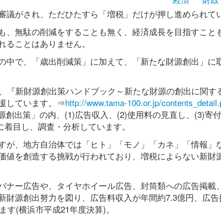
審議がされ、ただひたすら「増税」だけが押し進められて
も、無駄の削減をすることも無く、経済成長を目指すこと
れることはありません。
の中で、「歳出削減策」に加えて、「新たな財源創出」に
日、『新財源創出策ハンドブック～新たな財源の創出に関す
援しています。⇒
http://www.tama-100.or.jp/contents_detail
出策」の内、(1)広告収入、(2)使用料の見直し、(3)寄付、
目に着目し、調査・分析しています。
すが、地方自治体では「ヒト」「モノ」「カネ」「情報」
価値を創造する挑戦が行われており、増税によらない新財
バナー広告や、タイヤホイール広告、封筒類への広告掲載
新財源創出努力を図り、広告料収入が年間約7.3億円、広告
ます(横浜市平成21年度決算)。