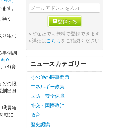
います。
も無く、
登録する
※どなたでも無料で登録できます
取り組む
※詳細は
こちら
をご確認ください
る事例調
.php?
ニュースカテゴリー
(4)資
その他の時事問題
などの限
エネルギー政策
源創出努
国防・安全保障
外交・国際政治
、職員給
掲載に
教育
歴史認識