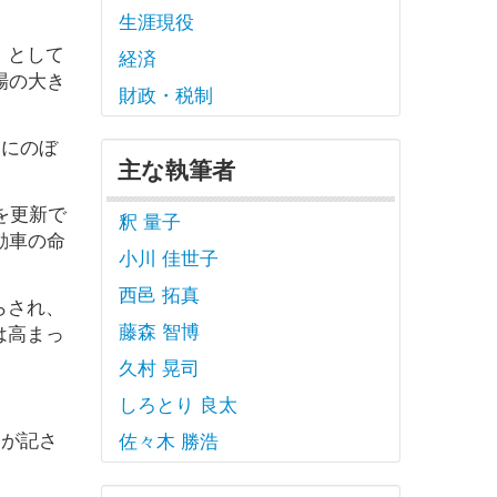
生涯現役
」として
経済
場の大き
財政・税制
円にのぼ
主な執筆者
を更新で
釈 量子
動車の命
小川 佳世子
西邑 拓真
らされ、
藤森 智博
は高まっ
久村 晃司
しろとり 良太
実が記さ
佐々木 勝浩