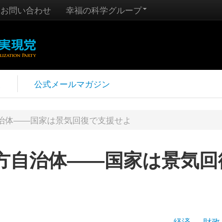
お問い合わせ
幸福の科学グループ
報
公式メールマガジン
治体――国家は景気回復で支援せよ
方自治体――国家は景気回
経済
財政