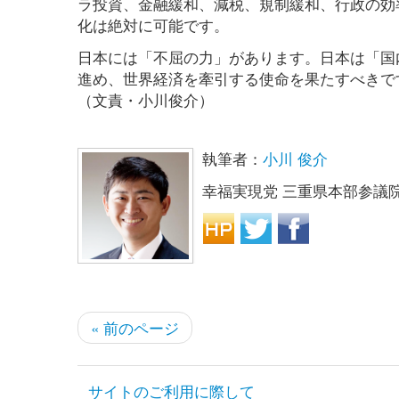
ラ投資、金融緩和、減税、規制緩和、行政の効
化は絶対に可能です。
日本には「不屈の力」があります。日本は「国内
進め、世界経済を牽引する使命を果たすべきで
（文責・小川俊介）
執筆者：
小川 俊介
幸福実現党 三重県本部参議
« 前のページ
サイトのご利用に際して