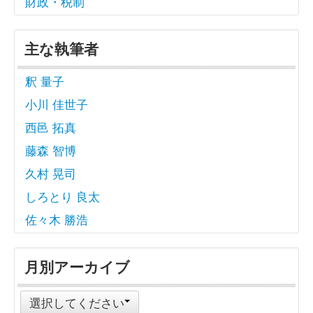
財政・税制
主な執筆者
釈 量子
小川 佳世子
西邑 拓真
藤森 智博
久村 晃司
しろとり 良太
佐々木 勝浩
月別アーカイブ
選択してください