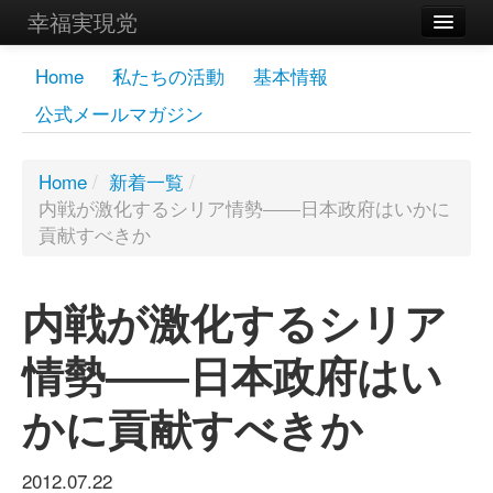
幸福実現党
メンバーズページ
Home
私たちの活動
基本情報
公式メールマガジン
党員
寄付
Home
/
新着一覧
/
内戦が激化するシリア情勢――日本政府はいかに
お問い合わせ
貢献すべきか
幸福の科学グループ
内戦が激化するシリア
情勢――日本政府はい
かに貢献すべきか
2012.07.22