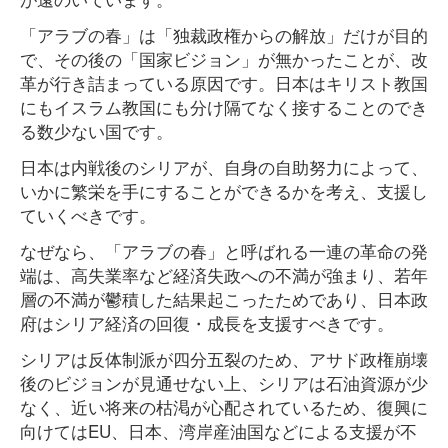
「アラブの春」は「独裁政権からの解放」だけが目的
で、その後の「国家ビジョン」が無かったことが、改
革が行き詰まっている原因です。日本はキリスト教国
にもイスラム教国にも分け隔てなく接することのでき
る数少ない国です。
日本は内戦後のシリアが、自身の自助努力によって、
いかに繁栄を手にすることができるかを考え、支援し
ていくべきです。
なぜなら、「アラブの春」と呼ばれる一連の革命の発
端は、高失業率など経済失政への不満が強まり、若年
層の不満が鬱積した結果起こったためであり、日本政
府はシリア経済の回復・成長を支援すべきです。
シリアは反体制派が四分五裂のため、アサド政権崩壊
後のビジョンが見通せない上、シリアは石油資源が少
なく、近い将来の枯渇が心配されているため、復興に
向けてはEU、日本、湾岸産油国などによる支援が不