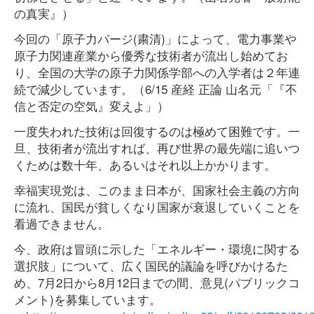
の真実』）
今回の「原子力パージ(粛清)」によって、電力事業や
原子力関連産業から優秀な技術者が流出し始めてお
り、全国の大学の原子力関係学部への入学者は２年連
続で減少しています。（6/15 産経 正論 山名元「『不
信と否定の空気』変えよ」）
一度失われた技術は回復するのは極めて困難です。一
旦、技術者が流出すれば、再び世界の最先端に追いつ
くためは数十年、あるいはそれ以上かかります。
幸福実現党は、このまま日本が、国家社会主義の方向
に流れ、国民が貧しくなり国家が衰退していくことを
看過できません。
今、政府は冒頭に示した「エネルギー・環境に関する
選択肢」について、広く国民的議論を呼びかけるた
め、7月2日から8月12日までの間、意見(パブリックコ
メント)を募集しています。