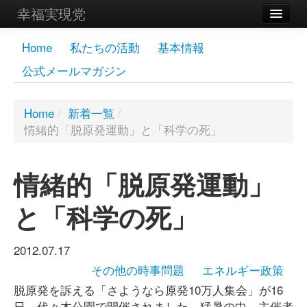
幸福実現党
メンバーズページ
Home
私たちの活動
基本情報
公式メールマガジン
党員
寄付
Home
/
新着一覧
/
情緒的「脱原発運動」と「科学の死」
お問い合わせ
幸福の科学グループ
情緒的「脱原発運動」
と「科学の死」
2012.07.17
その他の時事問題
エネルギー政策
脱原発を訴える「さようなら原発10万人集会」が16
日、代々木公園で開催されました。猛暑の中、主催者