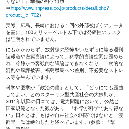
くない！』幸福の科学出版
⇒
http://www.irhpress.co.jp/products/detail.php?
product_id=762
）
実際、広島、長崎における１回の外部被ばくのデータ
を基に、100ミリシーベルト以下では発癌性のリスク
は証明されていません。
にもかかわらず、放射線の恐怖をいたずらに煽る週刊
誌報道や左翼言論によって、科学的言論空間は歪めら
れ、冷静かつ客観的な議論はできなくなり、二次的な
混乱や風評被害、福島県民への差別、不必要なストレ
ス等を生んでいます。
科学や医学が「政治の僕」として、「どうにでも歪曲
してよい」とのスターリン型共産社会の大鉄則が、
2011年以降の日本では、電力問題において、公然と
国家規範となった観があり、「科学が科学であり得な
い」日本とは、もはや自由社会の国家ではないと、渡
部昇一氏は絶句したと述べています。(参照：『撃
論』第5号)