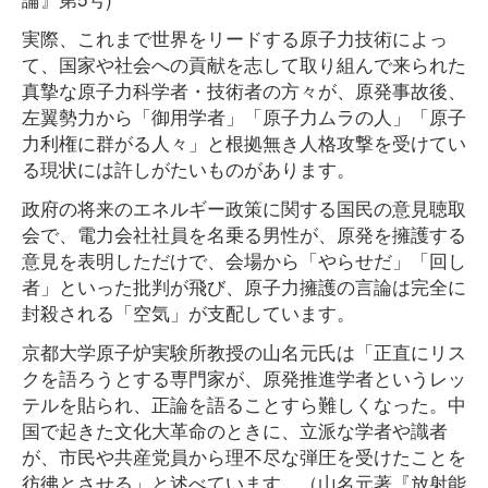
実際、これまで世界をリードする原子力技術によっ
て、国家や社会への貢献を志して取り組んで来られた
真摯な原子力科学者・技術者の方々が、原発事故後、
左翼勢力から「御用学者」「原子力ムラの人」「原子
力利権に群がる人々」と根拠無き人格攻撃を受けてい
る現状には許しがたいものがあります。
政府の将来のエネルギー政策に関する国民の意見聴取
会で、電力会社社員を名乗る男性が、原発を擁護する
意見を表明しただけで、会場から「やらせだ」「回し
者」といった批判が飛び、原子力擁護の言論は完全に
封殺される「空気」が支配しています。
京都大学原子炉実験所教授の山名元氏は「正直にリス
クを語ろうとする専門家が、原発推進学者というレッ
テルを貼られ、正論を語ることすら難しくなった。中
国で起きた文化大革命のときに、立派な学者や識者
が、市民や共産党員から理不尽な弾圧を受けたことを
彷彿とさせる」と述べています。（山名元著『放射能