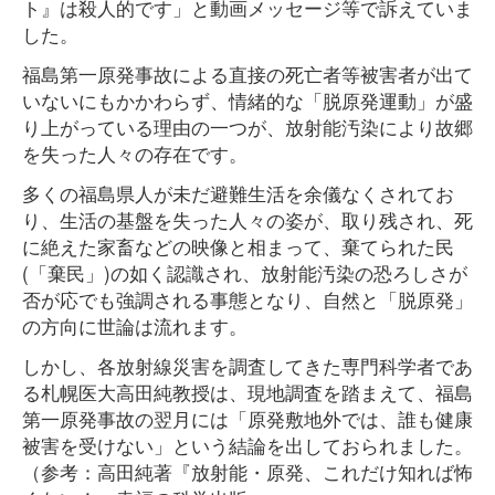
ト』は殺人的です」と動画メッセージ等で訴えていま
した。
福島第一原発事故による直接の死亡者等被害者が出て
いないにもかかわらず、情緒的な「脱原発運動」が盛
り上がっている理由の一つが、放射能汚染により故郷
を失った人々の存在です。
多くの福島県人が未だ避難生活を余儀なくされてお
り、生活の基盤を失った人々の姿が、取り残され、死
に絶えた家畜などの映像と相まって、棄てられた民
(「棄民」)の如く認識され、放射能汚染の恐ろしさが
否が応でも強調される事態となり、自然と「脱原発」
の方向に世論は流れます。
しかし、各放射線災害を調査してきた専門科学者であ
る札幌医大高田純教授は、現地調査を踏まえて、福島
第一原発事故の翌月には「原発敷地外では、誰も健康
被害を受けない」という結論を出しておられました。
（参考：高田純著『放射能・原発、これだけ知れば怖