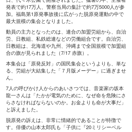
発表で約17万人、警察当局の集計で約7万5000人が参
加。福島第1原発事故後に広がった脱原発運動の中で
最大規模の集会となりました。
動員の主力となったのは、連合の加盟労組から、自治
労、日教組、私鉄総連などの労働組合です。自治労、
日教組は、北海道や九州、沖縄まで全国規模で加盟組
合の旗が見られました（7/17 赤旗）。
本集会は「原発反対」の国民集会というよりも、単な
る、労組が大結集した「７月版メーデー」に過ぎませ
ん。
7人の呼びかけ人からのあいさつでは、音楽家の坂本
龍一さんは「たかが電気のために、なぜ命を危険にさ
らさなければならないのか。お金よりも命が大事だ」
と訴えました。
脱原発の訴えは、非常に情緒的であることが特徴で
す。俳優の山本太郎氏も「子供に『20ミリシーベル