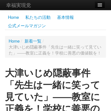
幸福実現党
メンバーズページ
Home
私たちの活動
基本情報
公式メールマガジン
党員
寄付
Home
/
新着一覧
/
大津いじめ隠蔽事件「先生は一緒に笑って見てい
お問い合わせ
た」――教室に正義を！学校に善悪の価値観を！
幸福の科学グループ
大津いじめ隠蔽事件
「先生は一緒に笑って
見ていた」――教室に
正義を！学校に善悪の