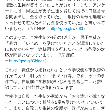
複数の生徒が答えていたことが分かりました。アンケ
ートには「同級生が男子生徒を脅して銀行の口座番号
を聞き出し、金を取っていた」「銀行の番号を無理や
り言わせて遊ぶためにお金を使っていた」と書かれて
いました。（7/7 NHK⇒
http://goo.gl/w8i63
）
このように、全校生徒の4分の1以上が、男子生徒が
「暴力」「いじめ」を受けていたことを認識していた
にもかかわらず、追跡調査を行わなかった市教委の対
応が問題となっています。（7/7 産経
⇒
http://goo.gl/GNges
）
これは「責任から逃れたい」という学校側や市教委の
保身であり、明らかな「隠ぺい行為」です。今回の事
件では、自殺前に学校側がいじめを見逃していた(黙
認していた)可能性が強まっています。
学校側は自殺した生徒の家族から「お金遣いが荒くな
った」ことについて相談を2度も受けていたといいま
す。また、自殺した生徒の父親が「暴行があった。何