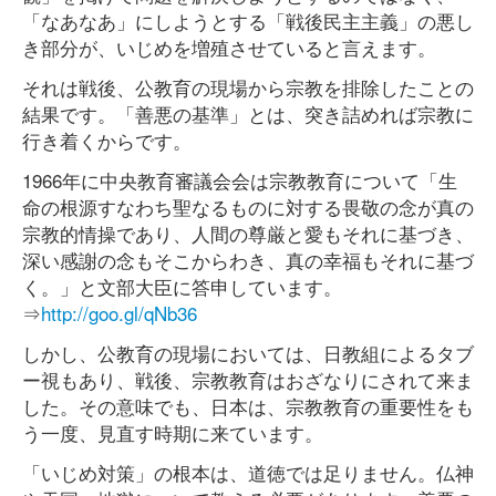
「なあなあ」にしようとする「戦後民主主義」の悪し
き部分が、いじめを増殖させていると言えます。
それは戦後、公教育の現場から宗教を排除したことの
結果です。「善悪の基準」とは、突き詰めれば宗教に
行き着くからです。
1966年に中央教育審議会会は宗教教育について「生
命の根源すなわち聖なるものに対する畏敬の念が真の
宗教的情操であり、人間の尊厳と愛もそれに基づき、
深い感謝の念もそこからわき、真の幸福もそれに基づ
く。」と文部大臣に答申しています。
⇒
http://goo.gl/qNb36
しかし、公教育の現場においては、日教組によるタブ
ー視もあり、戦後、宗教教育はおざなりにされて来ま
した。その意味でも、日本は、宗教教育の重要性をも
う一度、見直す時期に来ています。
「いじめ対策」の根本は、道徳では足りません。仏神