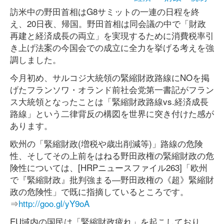
訪米中の野田首相はG8サミットの一連の日程を終
え、20日夜、帰国。野田首相は同会議の中で「財政
再建と経済成長の両立」を実現するために消費税率引
き上げ法案の今国会での成立に全力を挙げる考えを強
調しました。
今月初め、サルコジ大統領の緊縮財政路線にNOを掲
げたフランソワ・オランド前社会党第一書記がフラン
ス大統領となったことは「緊縮財政路線vs.経済成長
路線」という二律背反の構図を世界に突き付けた感が
あります。
欧州の「緊縮財政(増税や歳出削減等)」路線の危険
性、そしてその上前をはねる野田政権の緊縮財政の危
険性については、[HRPニュースファイル263]「欧州
で『緊縮財政』批判強まる―野田政権の《超》緊縮財
政の危険性」で既に指摘しているところです。
⇒
http://goo.gl/yY9oA
EU域内の国民は「緊縮財政疲れ」を起こしており、