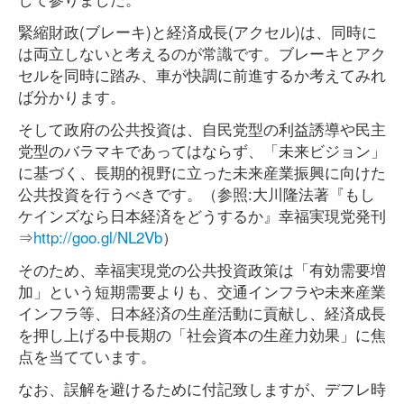
緊縮財政(ブレーキ)と経済成長(アクセル)は、同時に
は両立しないと考えるのが常識です。ブレーキとアク
セルを同時に踏み、車が快調に前進するか考えてみれ
ば分かります。
そして政府の公共投資は、自民党型の利益誘導や民主
党型のバラマキであってはならず、「未来ビジョン」
に基づく、長期的視野に立った未来産業振興に向けた
公共投資を行うべきです。（参照:大川隆法著『もし
ケインズなら日本経済をどうするか』幸福実現党発刊
⇒
http://goo.gl/NL2Vb
）
そのため、幸福実現党の公共投資政策は「有効需要増
加」という短期需要よりも、交通インフラや未来産業
インフラ等、日本経済の生産活動に貢献し、経済成長
を押し上げる中長期の「社会資本の生産力効果」に焦
点を当てています。
なお、誤解を避けるために付記致しますが、デフレ時