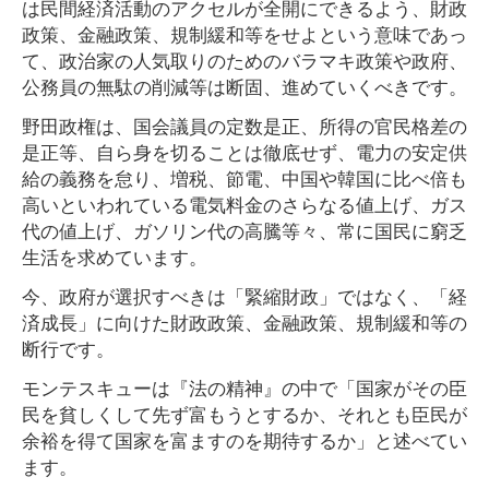
は民間経済活動のアクセルが全開にできるよう、財政
政策、金融政策、規制緩和等をせよという意味であっ
て、政治家の人気取りのためのバラマキ政策や政府、
公務員の無駄の削減等は断固、進めていくべきです。
野田政権は、国会議員の定数是正、所得の官民格差の
是正等、自ら身を切ることは徹底せず、電力の安定供
給の義務を怠り、増税、節電、中国や韓国に比べ倍も
高いといわれている電気料金のさらなる値上げ、ガス
代の値上げ、ガソリン代の高騰等々、常に国民に窮乏
生活を求めています。
今、政府が選択すべきは「緊縮財政」ではなく、「経
済成長」に向けた財政政策、金融政策、規制緩和等の
断行です。
モンテスキューは『法の精神』の中で「国家がその臣
民を貧しくして先ず富もうとするか、それとも臣民が
余裕を得て国家を富ますのを期待するか」と述べてい
ます。