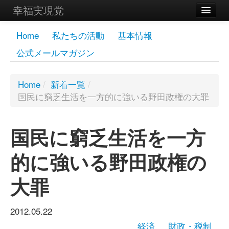
幸福実現党
メンバーズページ
Home
私たちの活動
基本情報
公式メールマガジン
党員
寄付
Home
/
新着一覧
/
国民に窮乏生活を一方的に強いる野田政権の大罪
お問い合わせ
幸福の科学グループ
国民に窮乏生活を一方
的に強いる野田政権の
大罪
2012.05.22
経済
財政・税制