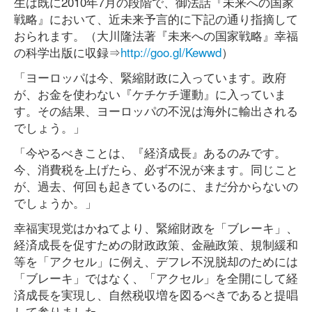
生は既に2010年7月の段階で、御法話『未来への国家
戦略』において、近未来予言的に下記の通り指摘して
おられます。（大川隆法著『未来への国家戦略』幸福
の科学出版に収録⇒
http://goo.gl/Kewwd
）
「ヨーロッパは今、緊縮財政に入っています。政府
が、お金を使わない『ケチケチ運動』に入っていま
す。その結果、ヨーロッパの不況は海外に輸出される
でしょう。」
「今やるべきことは、『経済成長』あるのみです。
今、消費税を上げたら、必ず不況が来ます。同じこと
が、過去、何回も起きているのに、まだ分からないの
でしょうか。」
幸福実現党はかねてより、緊縮財政を「ブレーキ」、
経済成長を促すための財政政策、金融政策、規制緩和
等を「アクセル」に例え、デフレ不況脱却のためには
「ブレーキ」ではなく、「アクセル」を全開にして経
済成長を実現し、自然税収増を図るべきであると提唱
して参りました。