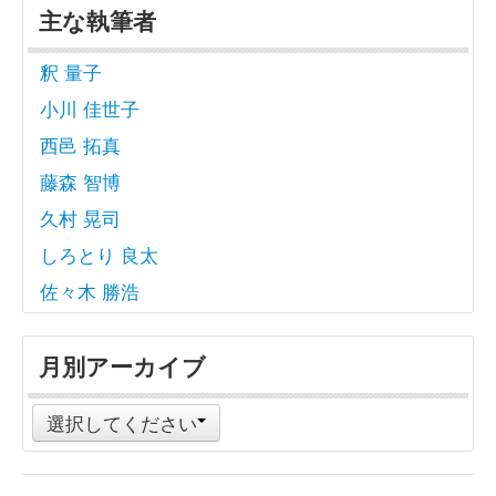
主な執筆者
釈 量子
小川 佳世子
西邑 拓真
藤森 智博
久村 晃司
しろとり 良太
佐々木 勝浩
月別アーカイブ
選択してください