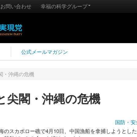
お問い合わせ
幸福の科学グループ
報
公式メールマガジン
閣・沖縄の危機
と尖閣・沖縄の危機
国防・安
海のスカボロー礁で4月10日、中国漁船を拿捕しようとし