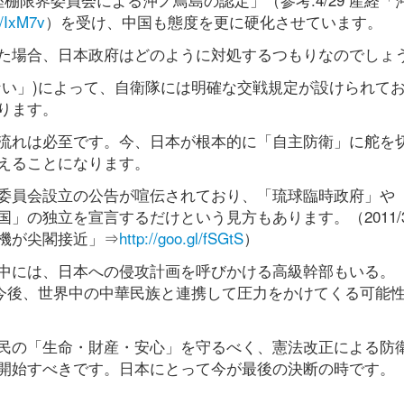
l/IxM7v
）を受け、中国も態度を更に硬化させています。
た場合、日本政府はどのように対処するつもりなのでしょ
ない」)によって、自衛隊には明確な交戦規定が設けられて
ります。
流れは必至です。今、日本が根本的に「自主防衛」に舵を
えることになります。
委員会設立の公告が喧伝されており、「琉球臨時政府」や
の独立を宣言するだけという見方もあります。（2011/3/
機が尖閣接近」⇒
http://goo.gl/fSGtS
）
中には、日本への侵攻計画を呼びかける高級幹部もいる。
、今後、世界中の中華民族と連携して圧力をかけてくる可能
民の「生命・財産・安心」を守るべく、憲法改正による防
開始すべきです。日本にとって今が最後の決断の時です。