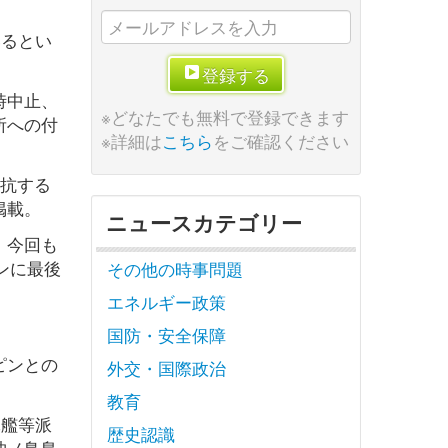
いるとい
登録する
時中止、
※どなたでも無料で登録できます
所への付
※詳細は
こちら
をご確認ください
対抗する
掲載。
ニュースカテゴリー
、今回も
ピンに最後
その他の時事問題
エネルギー政策
国防・安全保障
ピンとの
外交・国際政治
教育
軍艦等派
歴史認識
沖ノ鳥島