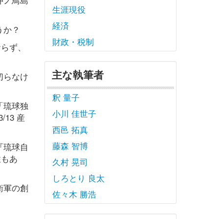
生涯現役
経済
うか？
財政・税制
おらず、
主な執筆者
切らなけ
釈 量子
「琉球独
小川 佳世子
13 産
西邑 拓真
藤森 智博
『琉球自
性もあ
久村 晃司
しろとり 良太
衛軍の創
佐々木 勝浩