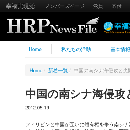
幸福実現党
メンバーズページ
党員
寄付
Home
私たちの活動
基本情
Home
/
新着一覧
/
中国の南シナ海侵攻と尖
中国の南シナ海侵攻
2012.05.19
フィリピンと中国が互いに領有権を争う南シナ