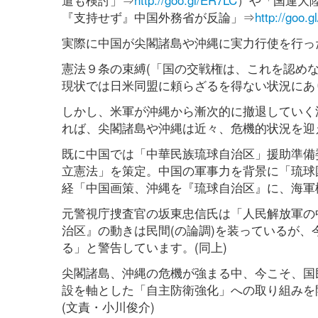
『支持せず』中国外務省が反論」⇒
http://goo.g
実際に中国が尖閣諸島や沖縄に実力行使を行っ
憲法９条の束縛(「国の交戦権は、これを認め
現状では日米同盟に頼らざるを得ない状況にあ
しかし、米軍が沖縄から漸次的に撤退していく
れば、尖閣諸島や沖縄は近々、危機的状況を迎
既に中国では「中華民族琉球自治区」援助準備
立憲法」を策定。中国の軍事力を背景に「琉球国」
経「中国画策、沖縄を『琉球自治区』に、海軍
元警視庁捜査官の坂東忠信氏は「人民解放軍の
治区』の動きは民間(の論調)を装っているが
る」と警告しています。(同上)
尖閣諸島、沖縄の危機が強まる中、今こそ、国
設を軸とした「自主防衛強化」への取り組みを
(文責・小川俊介)