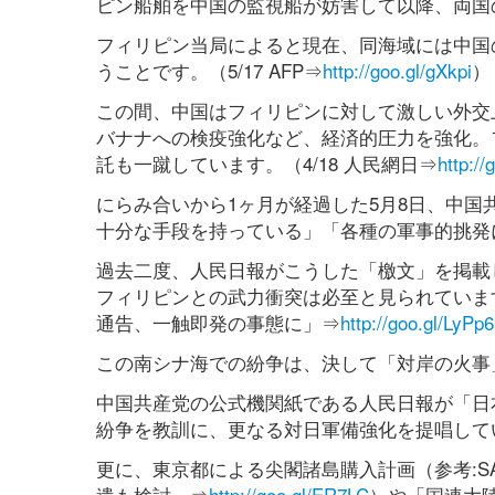
ピン船舶を中国の監視船が妨害して以降、両国
フィリピン当局によると現在、同海域には中国の
うことです。（5/17 AFP⇒
http://goo.gl/gXkpi
）
この間、中国はフィリピンに対して激しい外交
バナナへの検疫強化など、経済的圧力を強化。
託も一蹴しています。（4/18 人民網日⇒
http://
にらみ合いから1ヶ月が経過した5月8日、中
十分な手段を持っている」「各種の軍事的挑発
過去二度、人民日報がこうした「檄文」を掲載
フィリピンとの武力衝突は必至と見られています。（
通告、一触即発の事態に」⇒
http://goo.gl/LyPp6
この南シナ海での紛争は、決して「対岸の火事
中国共産党の公式機関紙である人民日報が「日
紛争を教訓に、更なる対日軍備強化を提唱してい
更に、東京都による尖閣諸島購入計画（参考:SA
遣も検討」⇒
http://goo.gl/ER7LC
）や「国連大陸