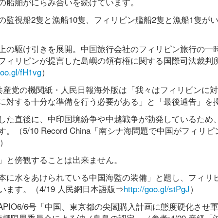
の船舶がにらみ合いを続けています。
監視船2隻と漁船10隻、フィリピン艦船2隻と漁船1隻が
上の駆け引きを展開。中国旅行会社のフィリピン旅行の一
フィリピンが提言した島嶼の領有権に関する国際司法裁判
goo.gl/fH1vg
）
国共産党の機関紙・人民日報海外版は「我々はフィリピンに
に対する十分な準備を行う必要がある」と「最後通告」を
した直後に、中印国境紛争や中越戦争が勃発しているため
5/10 Record China「南シナ海問題で中国がフィリ
）
」と傍観することは出来ません。
本に水をあけられている中国海監の装備」と題し、フィリ
ます。（4/19 人民網日本語版⇒
http://goo.gl/stPgJ
）
PIO6/6号「中国、東京都の尖閣購入計画に態度硬化させ
棚限界委員会による沖ノ鳥島の認定」（参考:4/29 産経「