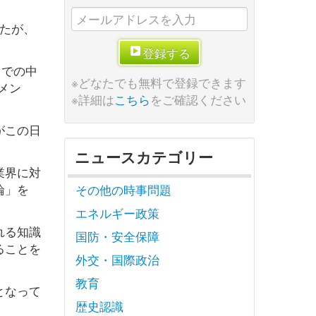
たが、
登録する
までの中
※どなたでも無料で登録できます
メン
※詳細は
こちら
をご確認ください
がこの日
ニュースカテゴリー
業界に対
論」を
その他の時事問題
エネルギー政策
れる知識
国防・安全保障
ることを
外交・国際政治
教育
となって
歴史認識