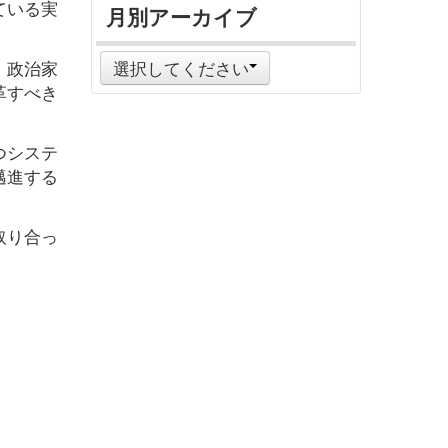
ている実
月別アーカイブ
、政治家
選択してください
革すべき
つシステ
邁進する
取り合っ