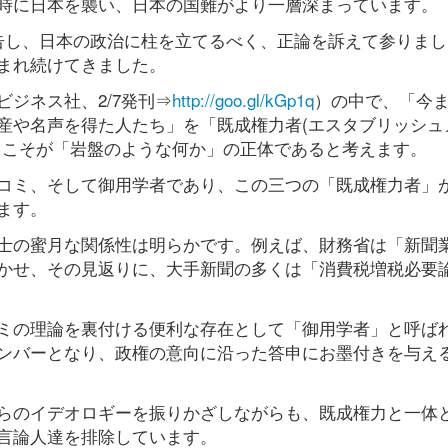
時に日本を襲い、日本の国難がより一層深まっています。
告し、日本の政治に柱を立てるべく、正論を訴えて参りまし
まれ続けてきました。
ジネス社、2/7発刊⇒
http://goo.gl/kGp1q
）の中で、「今
産や名声を得た人たち」を「既成権力者(エスタブリッシュ
」こそが「岩盤のような何か」の正体であると考えます。
コミ、そして御用学者であり、この三つの「既成権力者」
ます。
士の蜜月な関係性は明らかです。例えば、財務省は「新聞
かせ、その見返りに、大手新聞の多くは「消費税増税必要
ミの理論を裏付ける便利な存在として「御用学者」と呼ば
ンバーとなり、政権の意向に沿った答申にお墨付きを与え
らのイデオロギーを振りかざしながらも、既成権力と一体
言論人達を排除しています。