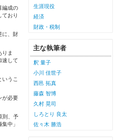
生涯現役
算編成の
しており
経済
財政・税制
逆に、財
。
主な執筆者
ありま
加速して
釈 量子
小川 佳世子
というこ
西邑 拓真
藤森 智博
ンが必要
久村 晃司
しろとり 良太
原則、予
極集中」
佐々木 勝浩