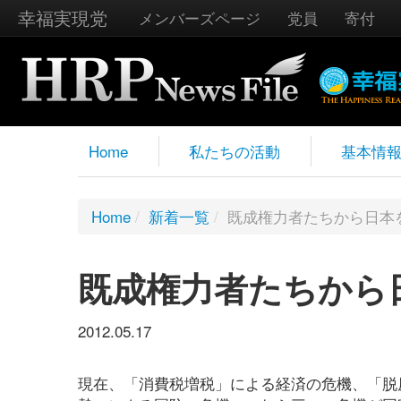
幸福実現党
メンバーズページ
党員
寄付
Home
私たちの活動
基本情
Home
/
新着一覧
/
既成権力者たちから日本
既成権力者たちから
2012.05.17
現在、「消費税増税」による経済の危機、「脱