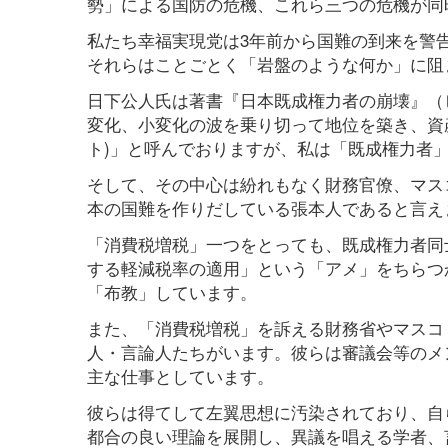
勢」による国防の危機、これら三つの危機が同
私たち幸福実現党は3年前から国難の到来を警
それらはことごとく「岩盤のような何か」に阻
日下公人氏は著書『日本既成権力者の崩壊』（ビ
変化、小変化の波を乗り切って地位を築き、資
ト)」と呼んでおりますが、私は「既成権力者
そして、その中心は紛れもなく財務官僚、マス
本の国難を作りだしている張本人であると言え
「消費税増税」一つをとっても、既成権力者同
する軽減税率の適用」という「アメ」をちらつ
「布教」しています。
また、「消費税増税」を訴える財務省やマスコ
人・言論人たちがいます。彼らは審議会等のメ
主な仕事としています。
彼らは得てして左翼思想に汚染されており、自
都合の良い理論を展開し、異議を唱える学者、