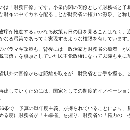
のは「財務官僚」です。小泉内閣の閣僚として財務省と予
な財布の中でカネを配ることが財務省の権力の源泉」と称
省庁が推進するいかなる政策も日の目を見ることはなく、
かなる愚策であっても実現するような権限を有しています
のバラマキ政策も、背後には「政治家と財務省の癒着」が
脱官僚」を旗頭としていた民主党政権になって以降も更に
省以外の官僚からは距離を取るが、財務省とは手を握る」
再建していくためには、国家としての制度的イノベーショ
。
86条で「予算の単年度主義」が採られていることにより、
める度に財務省が「主導権」を握り、財務省の「権力の一