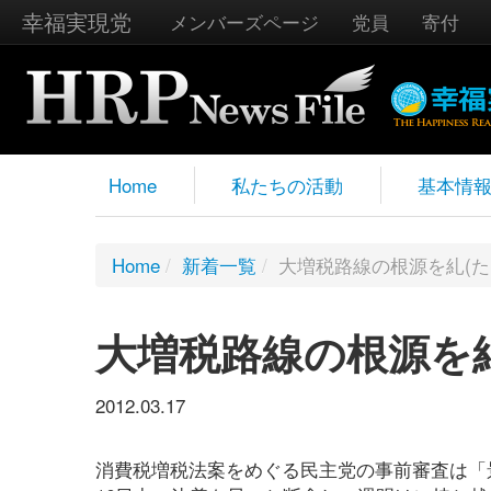
幸福実現党
メンバーズページ
党員
寄付
Home
私たちの活動
基本情
Home
/
新着一覧
/
大増税路線の根源を糺(た
大増税路線の根源を糺
2012.03.17
消費税増税法案をめぐる民主党の事前審査は「