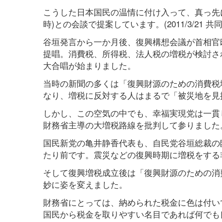
こうした日本国民の温情に付け入って、真っ先
時)との会談で提案しています。(2011/3/21 共
谷垣発言から一か月後、復興構想会議が首相官
提唱。消費税、所得税、法人税の増税が検討さ
大合唱が始まりました。
当時の新聞の多くは「復興財源のための消費税
なり、増税に反対する人はまるで「被災地を見
しかし、この空気の中でも、幸福実現党は一貫
財務省主導の大増税路線を批判して参りました
国民新党の亀井静香代表も、自民党谷垣総裁の
たり前です。震災などの復興時期に増税をする
そして復興増税成立後は「復興財源のための消
妙に姿を変えました。
財務省にとっては、納められた税金に色は付い
国民から税金を取りやすい名目であれば何でも