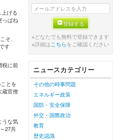
し上げる
突っぱね
登録する
※どなたでも無料で登録できます
時こそ、
※詳細は
こちら
をご確認ください
です
増税に前
ニュースカテゴリー
のことを
その他の時事問題
大蔵官僚
エネルギー政策
国防・安全保障
外交・国際政治
ような気
教育
～27共
歴史認識