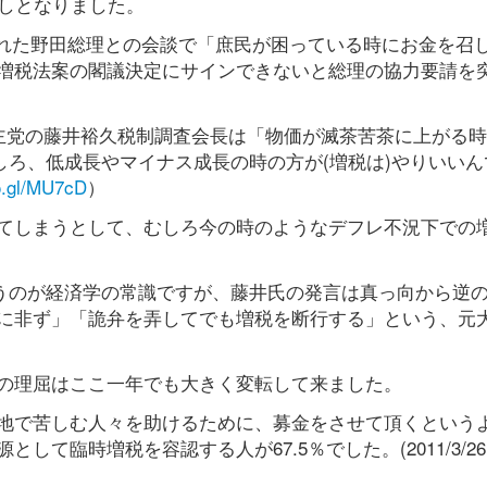
越しとなりました。
われた野田総理との会談で「庶民が困っている時にお金を召
増税法案の閣議決定にサインできないと総理の協力要請を
民主党の藤井裕久税制調査会長は「物価が滅茶苦茶に上がる
しろ、低成長やマイナス成長の時の方が(増税は)やりいいん
oo.gl/MU7cD
）
てしまうとして、むしろ今の時のようなデフレ不況下での
いうのが経済学の常識ですが、藤井氏の発言は真っ向から逆
に非ず」「詭弁を弄してでも増税を断行する」という、元
の理屈はここ一年でも大きく変転して来ました。
地で苦しむ人々を助けるために、募金をさせて頂くという
て臨時増税を容認する人が67.5％でした。(2011/3/26