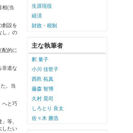
生涯現役
相(当
経済
の創設を
財政・税制
なし」の
主な執筆者
支配的に
釈 量子
る非道な
小川 佳世子
西邑 拓真
した。当
藤森 智博
久村 晃司
」へと巧
しろとり 良太
佐々木 勝浩
建」等、
大したい