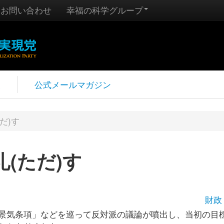
お問い合わせ
幸福の科学グループ
報
公式メールマガジン
だ)す
(ただ)す
財政
景気条項」などを巡って反対派の議論が噴出し、当初の目