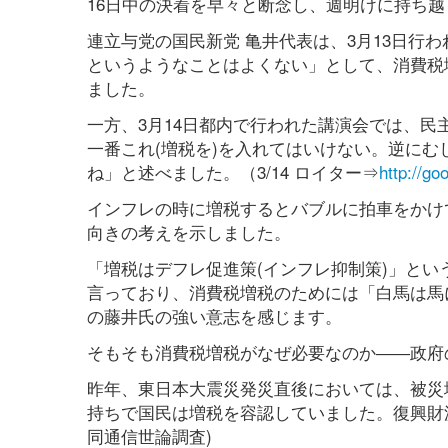
16日中の決着を早々と断念し、週明けに持ち
連立与党の国民新党 亀井代表は、3月13日行
というようなことはよくない」として、消費税
ました。
一方、3月14日都内で行われた講演会では、
一番これ(増税を)を入れてはいけない。逆にむ
ね」と述べました。（3/14 ロイター⇒
http://g
インフレの時に増税するとバブルに拍車をかけ
向きの考えを示しました。
「増税はデフレ促進策(インフレ抑制策)」と
言っており、消費税増税のためには「白馬は馬
の藤井氏の強い意志を感じます。
そもそも消費税増税がなぜ必要なのか――政府
昨年、東日本大震災発災直後においては、被災
持ちで国民は増税を容認していました。復興財源とし
同通信世論調査)