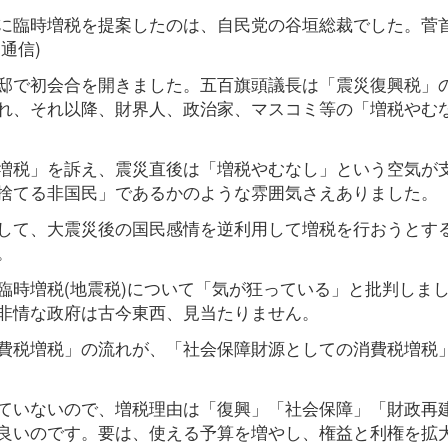
に臨時増税を提案したのは、自民党の谷垣総裁でした。菅首
同通信)
邸で初会合を開きました。五百旗頭議長は「震災復興税」
れ、それ以降、財界人、政治家、マスコミ等の「増税やむ
増税」を訴え、震災直後は「増税やむなし」という空気が
捨てる非国民」であるかのような雰囲気さえありました。
して、大震災後の国民感情を逆利用して増税を行おうとす
。
臨時増税(地震税)について「気が狂っている」と批判しま
非情な政府は古今東西、見当たりません。
費税増税」の流れが、「社会保障財源としての消費税増税
ていないので、増税理由は「復興」「社会保障」「財政再
良いのです。要は、使える予算を増やし、権益と利権を拡