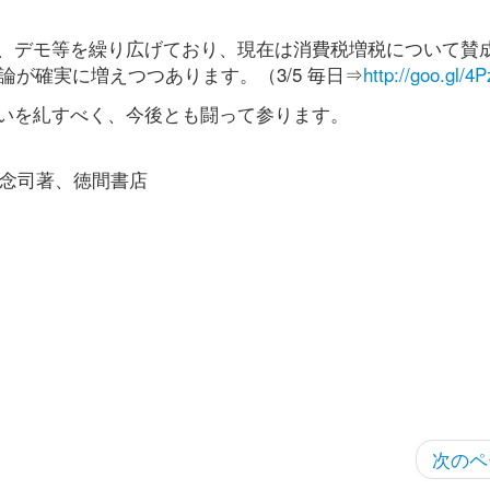
、デモ等を繰り広げており、現在は消費税増税について賛
論が確実に増えつつあります。（3/5 毎日⇒
http://goo.gl/4
いを糺すべく、今後とも闘って参ります。
上念司著、徳間書店
次のペ