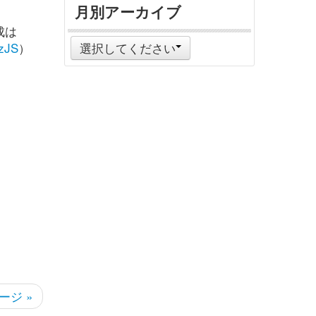
月別アーカイブ
成は
PzJS
）
選択してください
ージ »