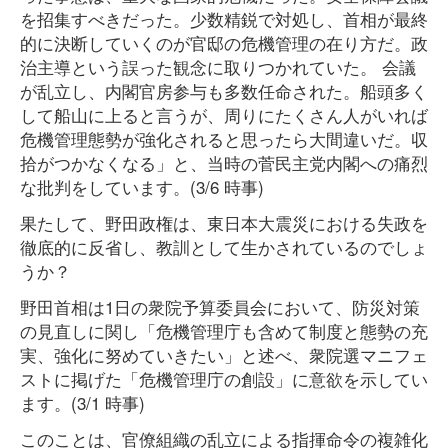
を招集すべきだった。少数精鋭で対処し、首相が最終
的に決断していくのが官邸の危機管理の在り方だ。政
治主導という誤った観念に取りつかれていた。 会議
が乱立し、内閣官房参与も多数任命された。船頭多く
して船山に上ると言うが、周りにたくさん人がいれば
危機管理態勢が強化されると思ったら大間違いだ。収
拾がつかなくなる」と、当時の菅民主党内閣への痛烈
な批判をしています。(3/6 時事)
果たして、野田政権は、東日本大震災における失政を
徹底的に反省し、教訓として生かされているのでしょ
うか？
野田首相は1日の衆院予算委員会において、防災対策
の見直しに関し「危機管理庁も含めて制度と態勢の充
実、強化に努めていきたい」と述べ、衆院選マニフェ
ストに掲げた「危機管理庁の創設」に意欲を示してい
ます。(3/1 時事)
このことは、官僚組織の乱立による指揮命令の複雑化