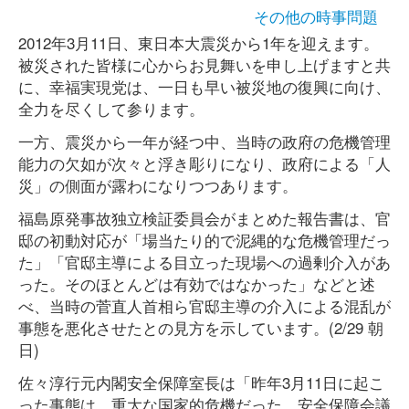
その他の時事問題
2012年3月11日、東日本大震災から1年を迎えます。
被災された皆様に心からお見舞いを申し上げますと共
に、幸福実現党は、一日も早い被災地の復興に向け、
全力を尽くして参ります。
一方、震災から一年が経つ中、当時の政府の危機管理
能力の欠如が次々と浮き彫りになり、政府による「人
災」の側面が露わになりつつあります。
福島原発事故独立検証委員会がまとめた報告書は、官
邸の初動対応が「場当たり的で泥縄的な危機管理だっ
た」「官邸主導による目立った現場への過剰介入があ
った。そのほとんどは有効ではなかった」などと述
べ、当時の菅直人首相ら官邸主導の介入による混乱が
事態を悪化させたとの見方を示しています。(2/29 朝
日)
佐々淳行元内閣安全保障室長は「昨年3月11日に起こ
った事態は、重大な国家的危機だった。安全保障会議