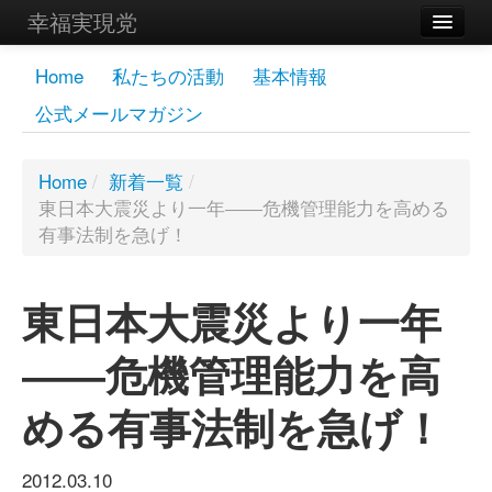
幸福実現党
メンバーズページ
Home
私たちの活動
基本情報
公式メールマガジン
党員
寄付
Home
/
新着一覧
/
東日本大震災より一年――危機管理能力を高める
お問い合わせ
有事法制を急げ！
幸福の科学グループ
東日本大震災より一年
――危機管理能力を高
める有事法制を急げ！
2012.03.10