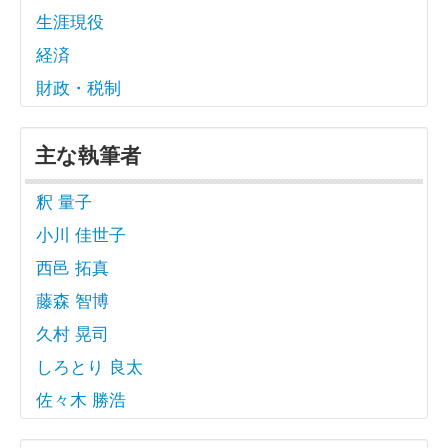
生涯現役
経済
財政・税制
主な執筆者
釈 量子
小川 佳世子
西邑 拓真
藤森 智博
久村 晃司
しろとり 良太
佐々木 勝浩