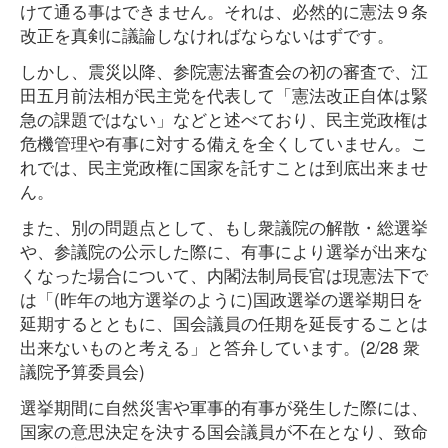
けて通る事はできません。それは、必然的に憲法９条
改正を真剣に議論しなければならないはずです。
しかし、震災以降、参院憲法審査会の初の審査で、江
田五月前法相が民主党を代表して「憲法改正自体は緊
急の課題ではない」などと述べており、民主党政権は
危機管理や有事に対する備えを全くしていません。こ
れでは、民主党政権に国家を託すことは到底出来ませ
ん。
また、別の問題点として、もし衆議院の解散・総選挙
や、参議院の公示した際に、有事により選挙が出来な
くなった場合について、内閣法制局長官は現憲法下で
は「(昨年の地方選挙のように)国政選挙の選挙期日を
延期するとともに、国会議員の任期を延長することは
出来ないものと考える」と答弁しています。(2/28 衆
議院予算委員会)
選挙期間に自然災害や軍事的有事が発生した際には、
国家の意思決定を決する国会議員が不在となり、致命