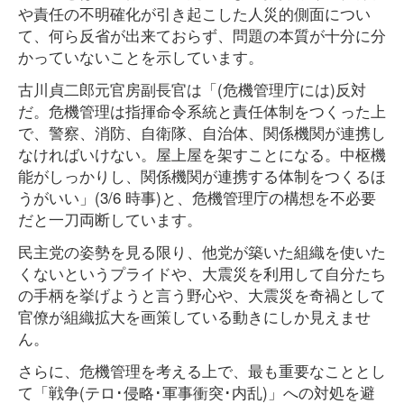
や責任の不明確化が引き起こした人災的側面につい
て、何ら反省が出来ておらず、問題の本質が十分に分
かっていないことを示しています。
古川貞二郎元官房副長官は「(危機管理庁には)反対
だ。危機管理は指揮命令系統と責任体制をつくった上
で、警察、消防、自衛隊、自治体、関係機関が連携し
なければいけない。屋上屋を架すことになる。中枢機
能がしっかりし、関係機関が連携する体制をつくるほ
うがいい」(3/6 時事)と、危機管理庁の構想を不必要
だと一刀両断しています。
民主党の姿勢を見る限り、他党が築いた組織を使いた
くないというプライドや、大震災を利用して自分たち
の手柄を挙げようと言う野心や、大震災を奇禍として
官僚が組織拡大を画策している動きにしか見えませ
ん。
さらに、危機管理を考える上で、最も重要なこととし
て「戦争(テロ･侵略･軍事衝突･内乱)」への対処を避