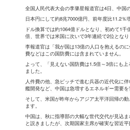
全国人民代表大会の李肇星報道官は4日、中国の2
日本円にして約8兆7000億円、前年度比11.2
ドル換算では約1064億ドルとなり、初めて1千
倍、世界では米国に次いで3年連続で2位となり
李報道官は「我が国は13億の人口を抱えるの
費などはこの国防費には含まれていません。
よって、「見えない国防費は1.5倍～3倍にも上
ました。
人件費の他、急ピッチで進む兵器の近代化に伴
艦開発など、中国は急増するエネルギー需要を
そして、米国が昨年からアジア太平洋回帰の動
ます。
中国は、秋に指導部の大幅な世代交代が見込ま
と説きましたが、次期国家主席が確実な習近平