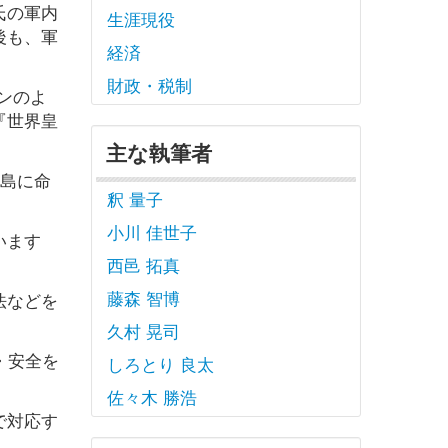
氏の軍内
生涯現役
後も、軍
経済
財政・税制
ンのよ
『世界皇
主な執筆者
の島に命
釈 量子
小川 佳世子
います
西邑 拓真
藤森 智博
法などを
久村 晃司
・安全を
しろとり 良太
佐々木 勝浩
で対応す