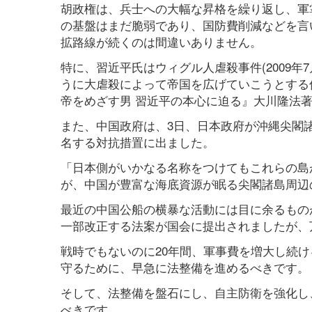
胡政権は、兵士への大幅な昇格を繰り返し、軍
の基盤はまだ脆弱であり、国防費削減などを言
拡路線が続くのは間違いありません。
特に、習近平氏はウィグル人虐殺事件(2009
うに大虐殺によって帝国を広げていこうとする
帝をめざす男 習近平の本心に迫る』大川隆法
また、中国政府は、3日、日本政府が沖縄尖閣
名する対抗措置に出ました。
「日本側がいかなる名称をつけてもこれらの島
が、中国が豊富な海底資源が眠る尖閣諸島周辺
最近の中国公船の横暴な活動には目に余るもの
一部改正する法案が国会に提出されましたが、
戦時でもないのに20年間、軍事費を増大し続
守るために、早急に法整備を進めるべきです。
そして、法整備を盤石にし、自主防衛を強化し
べきです。