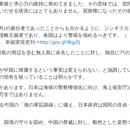
掌握と求心力の維持に努めてきました。その意味では、習
いだせる状況にはとてもありません。習政権になったその
年7月)の責任者であったことからも分かるように、ジンギスカ
侵略主義者であり、各国はより警戒を強めるべきです。（
著、幸福実現党刊⇒
http://goo.gl/9kgJl
)
諸島の周辺を含む無人島に命名したことに対し、独自に71
が中国に帰属するという事実は変えられない」と強調して
の領有を狙っていることは明らかです。
があります。日本は海保の警察権強化に向け、海上保安庁
万全ではありません。
ける中国の「海の軍拡路線」に備え、日本政府は国民の生命
、国境の守りを固め、中国の脅威に対し、毅然とした姿勢