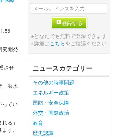
。
登録する
.85
※どなたでも無料で登録できます
※詳細は
こちら
をご確認ください
研究開発
増させ
ニュースカテゴリー
その他の時事問題
造、潜水
エネルギー政策
国防・安全保障
がってい
外交・国際政治
まれる」
教育
ります。
歴史認識