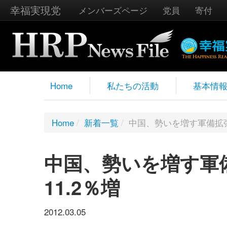
幸福実現党
メンバーズページ
党員
寄付
Home
私たちの活動
基本情
Home
/
新着一覧
/
中国、勢いを増す軍備拡張＝
中国、勢いを増す軍備
11.2％増
2012.03.05