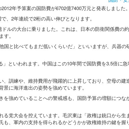
012年予算案の国防費が6702億7400万元と発表しました
％増で、2年連続で2桁の高い伸びとなります。
億ドルの大台に乗りました。これは、日本の防衛関係費の約1
ます。
に他国と比べてもまだ低いくらいだ」といいますが、兵器の
る」といわれます。中国はこの10年間で国防費を3.5倍に急
い、訓練や、維持費用が飛躍的に上昇しており、空母の建
背景に海洋進出の姿勢を強めています。
きを強めていることへの警戒感も、国防予算の増額につな
れる党大会を控えています。毛沢東は「政権は銃口から生
氏も、軍内の支持を得られるかどうかが政権維持の鍵を握