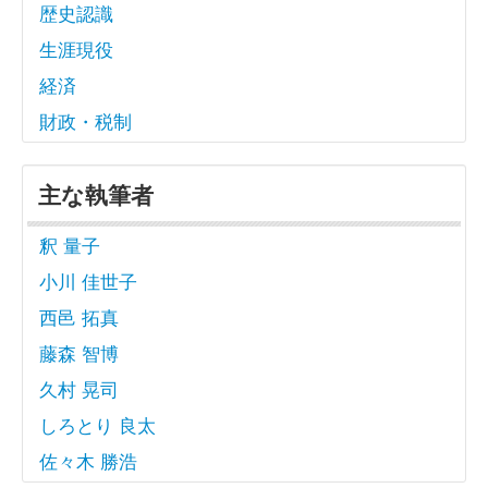
歴史認識
生涯現役
経済
財政・税制
主な執筆者
釈 量子
小川 佳世子
西邑 拓真
藤森 智博
久村 晃司
しろとり 良太
佐々木 勝浩