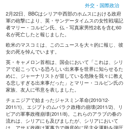
外交・国際政治
2月22日、BBCはシリア中西部のホムスにおける政府
軍の砲撃により、英・サンデータイムスの女性戦場記
者マリー・コルビン氏、仏・写真家男性2名を含む60
名が死亡したと報じました。
欧米のマスコミは、このニュースを大々的に報じ、彼
女の死を悼んでいます。
英・キャメロン首相は、国会において「これは、シリ
アで起こっている恐ろしい出来事を世界に知らせるた
めに、ジャーナリストが冒している危険を我々に教え
る悲しすぎる出来事だった」とマリー・コルビン氏の
家族、友人に弔意を表しました。
チェニジアで始まったジャスミン革命(2010/12-
2011/1)、エジプトのムバラク政権の崩壊(2011/2)、リ
ビアの軍事政権崩壊(2011/8)。これらのアラブの春の
流れは、シリアにも及びましたが、シリアにおいて
は、アサド政権は軍事力で徹底的に民主化運動を弾圧