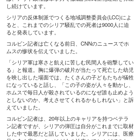
し続けています。
シリアの反体制派でつくる地域調整委員会(LCC)によ
ると、これまでのシリア騒乱での死者は9000人に迫
ると発表しています。
コルビン記者は亡くなる前日、CNNのニュースでホ
ムスの惨状を伝えていました。
「シリア軍は寒さと飢えに苦しむ民間人を砲撃してい
る」と報道。胸に爆弾の破片が当たって死亡した幼児
を映し出した場面では、たくさんの子どもたちが犠牲
になっていると話し、「この子の姿が人々を動かし、
ホムスで毎日人が殺されているのになぜ誰も止めよう
としないのか、考えさせてくれるかもしれない」と訴
えていました。
コルビン記者は、20年以上のキャリアを持つベテラ
ン記者ですが、シリアの弾圧は自分がこれまでに取材
した中で最悪だと話していました。シリアには、医療