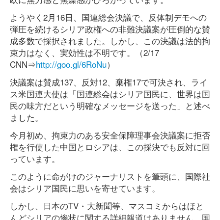
ようやく2月16日、国連総会決議で、反体制デモへの
弾圧を続けるシリア政権への非難決議案が圧倒的な賛
成多数で採択されました。しかし、この決議は法的拘
束力はなく、実効性は不明です。（2/17
CNN⇒
http://goo.gl/6RoNu
）
決議案は賛成137、反対12、棄権17で可決され、ライ
ス米国連大使は「国連総会はシリア国民に、世界は国
民の味方だという明確なメッセージを送った」と述べ
ました。
今月初め、拘束力のある安全保障理事会決議案に拒否
権を行使した中国とロシアは、この採決でも反対に回
っています。
このように命がけのジャーナリストを筆頭に、国際社
会はシリア国民に思いを寄せています。
しかし、日本のTV・大新聞等、マスコミからはほと
んどシリアの惨状に関する詳細報道はありません。国