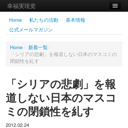
幸福実現党
メンバーズページ
Home
私たちの活動
基本情報
公式メールマガジン
党員
寄付
Home
/
新着一覧
/
「シリアの悲劇」を報道しない日本のマスコミの
お問い合わせ
閉鎖性を糺す
幸福の科学グループ
「シリアの悲劇」を報
道しない日本のマスコ
ミの閉鎖性を糺す
2012.02.24