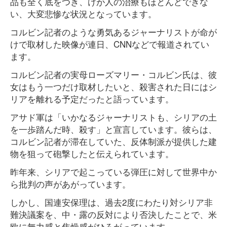
品も全く底をつき、けが人の治療もほとんどできな
い、大変悲惨な状況となっています。
コルビン記者のような勇気あるジャーナリストが命が
けで取材した映像が連日、CNNなどで報道されてい
ます。
コルビン記者の実母ローズマリー・コルビン氏は、彼
女はもう一つだけ取材したいと、殺害された日にはシ
リアを離れる予定だったと語っています。
アサド軍は「いかなるジャーナリストも、シリアの土
を一歩踏んだ時、殺す」と宣言しています。彼らは、
コルビン記者が滞在していた、反体制派が提供した建
物を狙って砲撃したと伝えられています。
昨年来、シリアで起こっている弾圧に対して世界中か
ら批判の声があがっています。
しかし、国連安保理は、過去2度にわたり対シリア非
難決議案を、中・露の反対により否決したことで、米
欧に無力感と焦燥感がひろがっています。