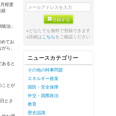
カ月程度
産経
登録する
訓統治」
※どなたでも無料で登録できます
※詳細は
こちら
をご確認ください
留めてお
ながら、
ニュースカテゴリー
であると
その他の時事問題
エネルギー政策
のことが
国防・安全保障
外交・国際政治
祝日とさ
教育
歴史認識
」的な理