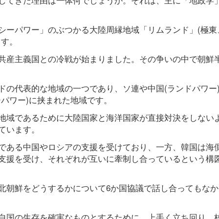
シーパワー」のぶつかる大陸周縁地域「リムランド」(極東
ます。
共産主義国との冷戦が始まりました。その争いの中で朝鮮半
ドの代表的な地域の一つであり、ソ連や中国(ランドパワー
パワー)に挟まれた地域です。
地域であるために大陸国家と海洋国家が直接対決をしない
ています。
である中国やロシアの支援を受けており、一方、韓国は海
支援を受け、それぞれが互いに牽制し合っているという構
北朝鮮をどうするかについて6か国協議で話し合ってもなか
自国の生存を確実なものとするために、上手く立ち回り、