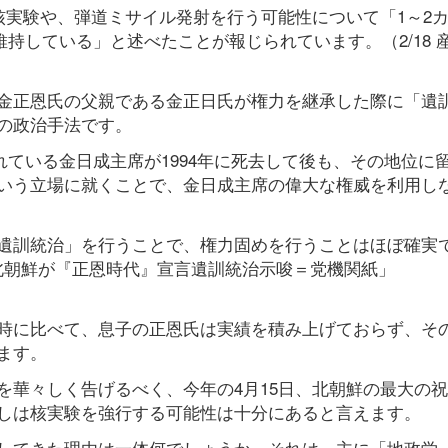
核実験や、弾道ミサイル発射を行う可能性について「1～2
持している」と述べたことが報じられています。（2/18 
金正恩氏の父親である金正日氏が権力を継承した際に「遺
の政治手法です。
れている金日成主席が1994年に死去して後も、その地位に
いう立場に就くことで、金日成主席の偉大な権威を利用し
遺訓統治」を行うことで、権力固めを行うことはほぼ確実
ース「北朝鮮が『正恩時代』宣言遺訓統治示唆＝党機関紙」
時に比べて、息子の正恩氏は実績を積み上げておらず、そ
ます。
を華々しく告げるべく、今年の4月15日、北朝鮮の最大の
しは核実験を強行する可能性は十分にあると言えます。
してきた理由は一体何でしょうか。それは、主に「地政学