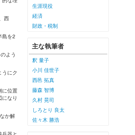
生涯現役
経済
、西
財政・税制
島を2
主な執筆者
)のよう
釈 量子
小川 佳世子
ようにク
西邑 拓真
藤森 智博
側に位置
図になり
久村 晃司
しろとり 良太
なか解
佐々木 勝浩
核兵器と