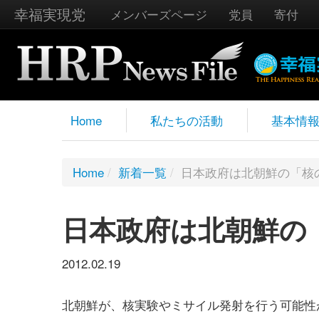
幸福実現党
メンバーズページ
党員
寄付
Home
私たちの活動
基本情
Home
/
新着一覧
/
日本政府は北朝鮮の「核
日本政府は北朝鮮の
2012.02.19
北朝鮮が、核実験やミサイル発射を行う可能性