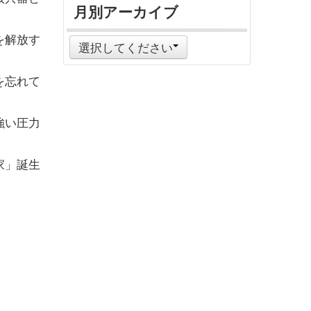
月別アーカイブ
を解放す
選択してください
を忘れて
強い圧力
。
家」誕生