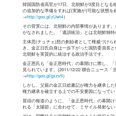
韓国国防省高官が17日、北朝鮮が3度目となる
の追加的な準備をすれば(実施が)可能な状態を維
→
http://goo.gl/zUwt4
）
その背景には、北朝鮮の内部事情があります。
がなされました。「遺訓統治」とは北朝鮮独特
主体思(チュチェ)想の創始者として権威づけら
き、金正日氏自身は一歩下がった国防委員長と
北朝鮮を実質的に統治する政治手法です。
金正恩氏も「金正恩時代」の幕開けに際し、「
見られています。(2011/12/22 聯合ニュ
→
http://goo.gl/gxzv9
）
しかし、父親の金正日総書記が権力を継承した
権力継承を確立する上での不安要因になってい
冒頭の報道のように、「金正恩時代」の幕開け
れる「太陽節」に合わせて、ミサイル発射ない
では、国際社会が北朝鮮のこのような状況を許