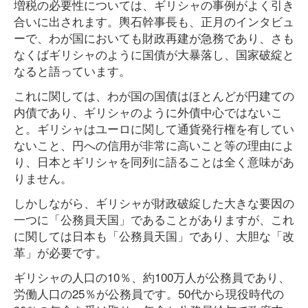
増税の必要性については、ギリシャの事例がよく引き
合いに出されます。輿石幹事長も、正月のインタビュ
ーで、わが国においても財政再建が急務であり、さも
なくばギリシャのように国債が大暴落し、国家破綻と
なると語っています。
これに関しては、わが国の国債はほとんどが円建ての
内債であり、ギリシャのように外債中心ではないこ
と。ギリシャはユーロに関して通貨発行権を有してい
ないこと、円への信用が非常に高いこと等の理由によ
り、日本とギリシャを同列に語ることは全く意味があ
りません。
しかしながら、ギリシャが財政破綻した大きな要因の
一つに「公務員天国」であることがありますが、これ
に関しては日本も「公務員天国」であり、大胆な「改
革」が必要です。
ギリシャの人口の10％、約100万人が公務員であり、
労働人口の25％が公務員です。50代から現役時代の