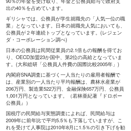
90％の年金を受け取り、年金と公務員給与で政府支
出の40％を占めています。
ギリシャでは、公務員が学生就職先の「人気一位の職
業」となっています。日本の就職先人気においても、
公務員が２年連続トップとなっています。(レジェン
ダ・コーポレーション調べ)
日本の公務員は民間従業員の2.1倍もの報酬を得てお
り、OECD加盟23か国中、第2位の高給となっていま
す。(大和総研「公務員人件費の国際比較2005年」)
内閣府SNA調査に基づく一人当たりの雇用者報酬で
は、産業別の一人当たり平均報酬は、農林水産業が
206万円、製造業522万円、金融保険657万円、公務員
1,001万円となっています。（若林亜紀著『ドロボー
公務員』）
国税庁の民間給与実態調査によれば、民間給与は
2009年に前年比で平均5.5％も下落していますが、こ
れを受けて人事院は2010年8月に1.5％の引き下げを勧