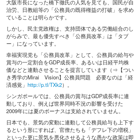
大阪市長になった橋下徹氏の人気を見ても、国民が自
治労、日教組等の「公務員の既得権益の打破」を求め
ていることは明らかです。
しかし、民主党政権は、支持団体である労働組合のし
がらみで、最も優先すべき「公務員改革」は「タブ
ー」になっています。
幸福実現党も「公務員改革」として、公務員の給与や
賞与の一定割合をGDP成長率、あるいは日経平均株
価などと連動させることを提言しています（⇒【つい
き秀学のMirai Vision】公務員問題 必要なのは「経
済感覚」
http://p.tl/TXk2
）。
シンガポールでは、公務員の賞与はGDP成長率に連
動しており、例えば世界同時不況の影響を受けた
2009年には夏のボーナスは支給されていません。
日本でも、景気の変動に連動して公務員給与も上下す
るという形にすれば、官僚たちも「デフレ下の増税」
といった更に景気を悪化させるような愚かな政策は即