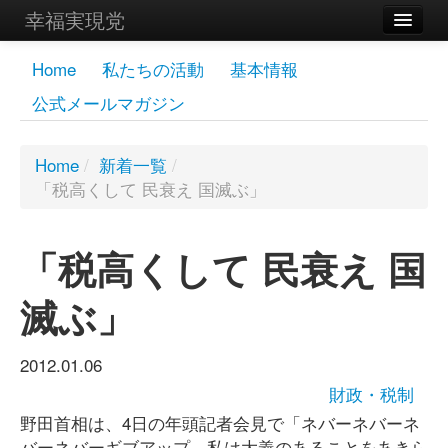
幸福実現党
メンバーズページ
Home
私たちの活動
基本情報
公式メールマガジン
党員
寄付
Home
/
新着一覧
/
「税高くして 民衰え 国滅ぶ」
お問い合わせ
幸福の科学グループ
「税高くして 民衰え 国
滅ぶ」
2012.01.06
財政・税制
野田首相は、4日の年頭記者会見で「ネバーネバーネ
バーネバーギブアップ。私は大義のあることをあきら