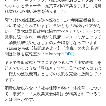
めない」とチャーチル元英首相の言葉を引用し、消費
税増税への強い決意を語りました。
5日付けの全国五大紙の社説は、この年頭記者会見に
ついて論じられています。各紙とも「増税は仕方がな
い」「野党は野田政権に協力すべき」というトーンで
見事に統一され、年初から政府、マスコミがこぞって
「消費税増税やむなし」の大合唱を行なっています。
（Liberty web【新聞読み比べ】「増税」の大合唱 新
聞は財務省広報室か？⇒
http://p.tl/9Djl
）
まるで野田政権とマスコミがつるんで「連立政権」を
組んでいるような「異様さ」です。日本のマスコミは
「権力の監視機関」としての役割を完全に放棄してい
ます。
消費税増税を含む「社会保障と税の一体改革」につい
て、事実上、「大政翼賛会体制」が構築されているこ
とは明らかです。