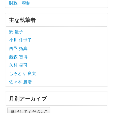
財政・税制
主な執筆者
釈 量子
小川 佳世子
西邑 拓真
藤森 智博
久村 晃司
しろとり 良太
佐々木 勝浩
月別アーカイブ
選択してください