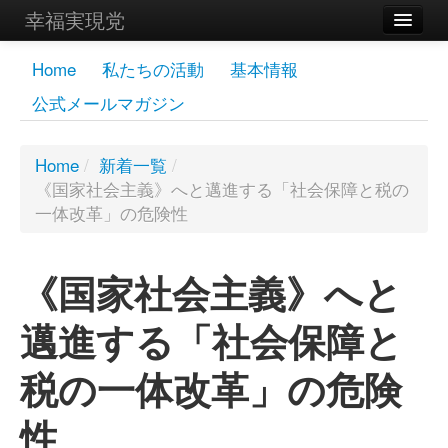
幸福実現党
メンバーズページ
Home
私たちの活動
基本情報
公式メールマガジン
党員
寄付
Home
/
新着一覧
/
《国家社会主義》へと邁進する「社会保障と税の
お問い合わせ
一体改革」の危険性
幸福の科学グループ
《国家社会主義》へと
邁進する「社会保障と
税の一体改革」の危険
性