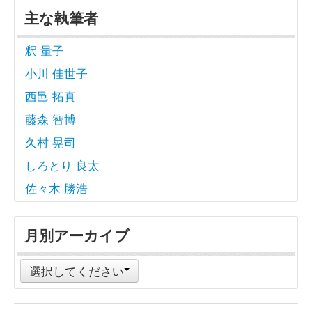
主な執筆者
釈 量子
小川 佳世子
西邑 拓真
藤森 智博
久村 晃司
しろとり 良太
佐々木 勝浩
月別アーカイブ
選択してください