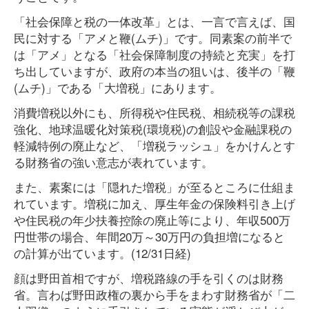
「社会保障と税の一体改革」とは、一言で言えば、国
民に対する「アメと鞭(ムチ)」です。同素案の前半で
は「アメ」となる「社会保障制度の持続と充実」を打
ち出していますが、政府の本当の狙いは、後半の「鞭
(ムチ)」である「大増税」にあります。
消費増税以外にも、所得税や住民税、相続税等の課税
強化、地球温暖化対策税(環境税)の創設や金融課税の
軽減特例の廃止など、「増税ラッシュ」をかけんとす
る財務省の強い意志が表れています。
また、素案には「隠れた増税」が至るところに仕組ま
れています。増税に加え、厚生年金の保険料引き上げ
や住民税の年少扶養控除の廃止等により、年収500万
円世帯の場合、年間20万～30万円の負担増になると
の計算が出ています。(12/31日経)
顔は野田首相ですが、増税路線の手を引くのは財務
省。言わば野田政権の裏から手をまわす財務省が「二