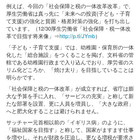
例えば、今回の「社会保障と税の一体改革改革」で、
厚生労働省は真っ先に「未来への投資(子ども・子育
て支援)の強化と貧困・格差対策の強化」を打ち出し
ています。（12/30厚生労働省「社会保障・税一体改
革で目指す将来像」⇒
http://p.tl/JYmb
）
「子ども・子育て支援」では、幼稚園・保育所の一体
化した「総合施設」をつくることを掲げ、文科省の管
轄である幼稚園行政まで入り込んでおり、厚労省のス
リム化どころか、「焼け太り」を目指していることは
明らかです。
「社会保障と税の一体改革」が成立すれば、省庁は膨
大な予算を手に入れ、「サービスの充実」と称して新
たな部署を設置、更に人員を増員し、「大きな政府」
へと肥大化することは避けられません。
サッチャー元首相以前の「イギリス病」のように、
「福祉国家を目指す」と称して、国家がますます仕事
を増やし、それが財政を圧迫し、更なる増税が要求さ