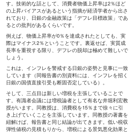
す。技術的な話として、消費者物価上昇率は2％ほど
の上昇バイアスがあるという指摘が経済学者から出さ
れており、日銀の金融政策は「デフレ目標政策」であ
るとの批判があるくらいです。
例えば、物価上昇率が0％を達成されたとしても、実
際はマイナス2％ということです。裏返せば、実質成
長率を重視する限り、デフレの脱却は極めて難しいで
しょう。
これは、インフレを警戒する日銀の姿勢と見事に一致
しています（同報告書の別資料には、インフレを招く
日銀の国債直接引受も断固否定している）。
そして、三点目は新しい増税を主張していることで
す。有識者会議には増税論者として有名な井堀利宏教
授がいます。同教授は、消費税を15％まで徐々に引
き上げていくことを主張しています。同教授の著書を
紐解けば、報告書と同じ結論が出てきます。低い税収
弾性値税の見積もりから、増税による景気悪化効果と