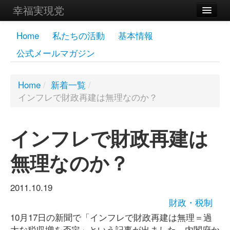
幸福実現党
メンバーズページ
Home
私たちの活動
基本情報
公式メールマガジン
党員
寄付
Home
/
新着一覧
/
インフレで財政再建は無理なのか？
お問い合わせ
幸福の科学グループ
インフレで財政再建は
無理なのか？
2011.10.19
財政・税制
10月17日の新聞で「インフレで財政再建は無理＝過
大な税収増を否定」という記事が出ました。内閣府か