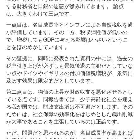
する財務省と日銀の思惑が滲み出てきます。 論点
は、大きくわけて三点です。
一点目は、名目成長率とインフレによる自然税収を過
小評価しています。その一方、税収弾性値が低いの
で、増税してもGDPに与える影響は小さいというこ
とをほのめかしています。
その証拠に、同時に発表された資料の中には、過去の
税率引き上げが必ずしも景気後退の主犯だとしていな
い点やドイツやイギリスの付加価値税増税が、景気に
及ぼす効果は限定的だとしています。
第二点目は、物価の上昇が財政収支を悪化させるとし
ている点です。同報告書では、少子高齢化社会を迎え
る我が国では、財政支出増は不可避だとします。その
ためには、社会保障の効率化をはじめとした歳出削減
が大事であることを主張しているのは正論です。
ただ、問題だと思われるのが、名目成長率が高まれば