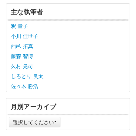
主な執筆者
釈 量子
小川 佳世子
西邑 拓真
藤森 智博
久村 晃司
しろとり 良太
佐々木 勝浩
月別アーカイブ
選択してください