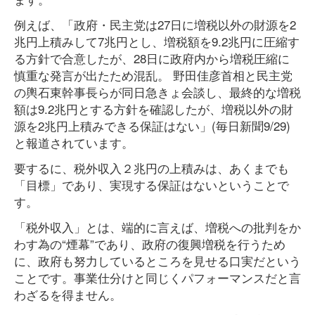
例えば、「政府・民主党は27日に増税以外の財源を2
兆円上積みして7兆円とし、増税額を9.2兆円に圧縮す
る方針で合意したが、28日に政府内から増税圧縮に
慎重な発言が出たため混乱。 野田佳彦首相と民主党
の輿石東幹事長らが同日急きょ会談し、最終的な増税
額は9.2兆円とする方針を確認したが、増税以外の財
源を2兆円上積みできる保証はない」(毎日新聞9/29)
と報道されています。
要するに、税外収入２兆円の上積みは、あくまでも
「目標」であり、実現する保証はないということで
す。
「税外収入」とは、端的に言えば、増税への批判をか
わす為の“煙幕”であり、政府の復興増税を行うため
に、政府も努力しているところを見せる口実だという
ことです。事業仕分けと同じくパフォーマンスだと言
わざるを得ません。