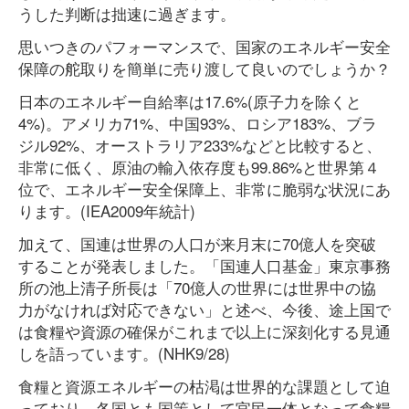
うした判断は拙速に過ぎます。
思いつきのパフォーマンスで、国家のエネルギー安全
保障の舵取りを簡単に売り渡して良いのでしょうか？
日本のエネルギー自給率は17.6%(原子力を除くと
4%)。アメリカ71%、中国93%、ロシア183%、ブラ
ジル92%、オーストラリア233%などと比較すると、
非常に低く、原油の輸入依存度も99.86%と世界第４
位で、エネルギー安全保障上、非常に脆弱な状況にあ
ります。(IEA2009年統計)
加えて、国連は世界の人口が来月末に70億人を突破
することが発表しました。「国連人口基金」東京事務
所の池上清子所長は「70億人の世界には世界中の協
力がなければ対応できない」と述べ、今後、途上国で
は食糧や資源の確保がこれまで以上に深刻化する見通
しを語っています。(NHK9/28)
食糧と資源エネルギーの枯渇は世界的な課題として迫
っており、各国とも国策として官民一体となって食糧