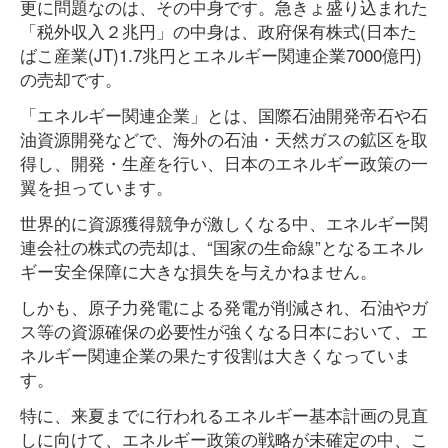
更に問題なのは、その中身です。急きょ盛り込まれた
「税外収入２兆円」の中身は、政府保有株式(日本た
ばこ産業(JT)1.7兆円とエネルギー関連企業7000億円)
の売却です。
「エネルギー関連企業」とは、国際石油開発帝石や石
油資源開発などで、海外の石油・天然ガスの鉱区を取
得し、開発・生産を行い、日本のエネルギー政策の一
翼を担っています。
世界的に資源獲得競争が激しくなる中、エネルギー関
連会社の株式の売却は、“国家の生命線”となるエネル
ギー安全保障に大きな損失を与えかねません。
しかも、原子力発電による発電が削減され、石油やガ
ス等の資源確保の必要性が強くなる日本において、エ
ネルギー関連企業の果たす役割は大きくなっていま
す。
特に、来夏までに行われるエネルギー基本計画の見直
しに向けて、エネルギー政策の戦略が未確定の中、こ