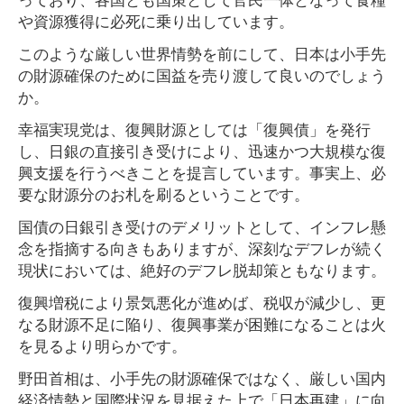
や資源獲得に必死に乗り出しています。
このような厳しい世界情勢を前にして、日本は小手先
の財源確保のために国益を売り渡して良いのでしょう
か。
幸福実現党は、復興財源としては「復興債」を発行
し、日銀の直接引き受けにより、迅速かつ大規模な復
興支援を行うべきことを提言しています。事実上、必
要な財源分のお札を刷るということです。
国債の日銀引き受けのデメリットとして、インフレ懸
念を指摘する向きもありますが、深刻なデフレが続く
現状においては、絶好のデフレ脱却策ともなります。
復興増税により景気悪化が進めば、税収が減少し、更
なる財源不足に陥り、復興事業が困難になることは火
を見るより明らかです。
野田首相は、小手先の財源確保ではなく、厳しい国内
経済情勢と国際状況を見据えた上で「日本再建」に向