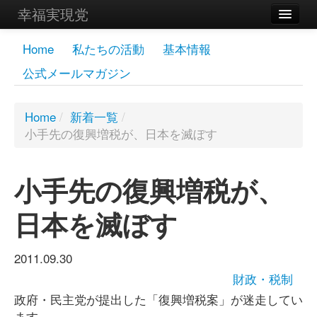
幸福実現党
メンバーズページ
Home
私たちの活動
基本情報
公式メールマガジン
党員
寄付
Home
/
新着一覧
/
小手先の復興増税が、日本を滅ぼす
お問い合わせ
幸福の科学グループ
小手先の復興増税が、
日本を滅ぼす
2011.09.30
財政・税制
政府・民主党が提出した「復興増税案」が迷走してい
ます。