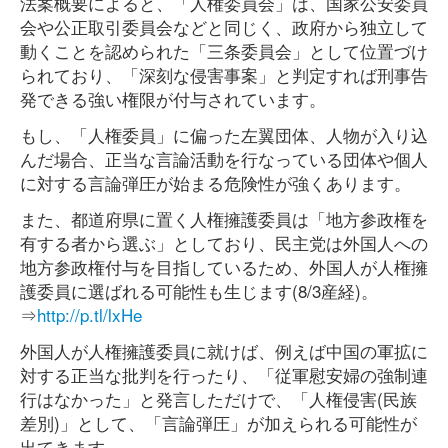
法案概要によると、「人権委員会」は、国家公安委員
会や公正取引委員会などと同じく、政府から独立して
動くことを認められた「三条委員会」として位置づけ
られており、「深刻な侵害事案」と判定すれば刑事告
発できる強い権限が付与されています。
もし、「人権委員」に偏った左翼団体、人物が入り込
んだ場合、正当な言論活動を行なっている団体や個人
に対する言論弾圧が始まる危険性が強くあります。
また、都道府県に置く人権擁護委員は「地方参政権を
有する者から選ぶ」としており、民主党は外国人への
地方参政権付与を目指しているため、外国人が人権擁
護委員に選ばれる可能性も生じます(8/3産経)。
⇒
http://p.tl/lxHe
外国人が人権擁護委員に就けば、例えば中国の軍拡に
対する正当な批判を行ったり、「従軍慰安婦の強制連
行はなかった」と発言しただけで、「人権侵害(民族
差別)」として、「言論弾圧」が加えられる可能性が
出てきます。