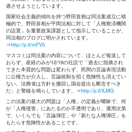
過させようとしています。
国家社会主義的傾向を持つ野田首相は同法案成立に積
極的で、野田首相が平岡法相に対して「人権救済機関
の設置」を重要政策課題として指示していることが、
同法相のブログに明かされています。
⇒
http://p.tl/mFV0
マスコミは同法案の内容について、ほとんど報道して
おらず、産経のみが12/19の社説で「過去に指摘され
てきた本質的な問題は変わらず、民間の言論表現活動
に公権力が介入し、言論統制を招く危険性も消えてい
ない。法務省は方針を撤回し国会提出も断念すべき
だ」と警鐘を鳴らしています。⇒
http://p.tl/lLMG
この法案の最大の問題は「人権」の定義が曖昧で、何
が「人権侵害」にあたるのか不透明であり、運用次第
で、いくらでも「言論弾圧」や「新たな人権弾圧」を
もたらす危険性があることです。