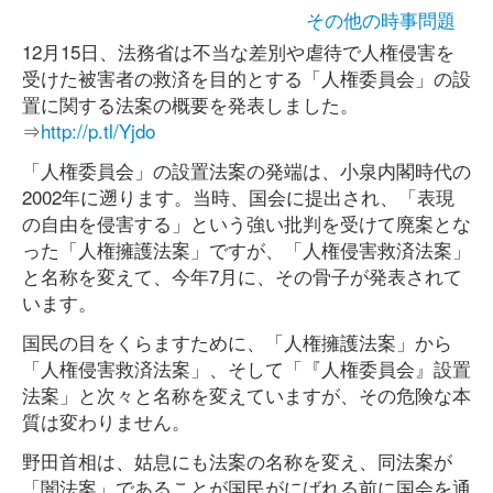
その他の時事問題
12月15日、法務省は不当な差別や虐待で人権侵害を
受けた被害者の救済を目的とする「人権委員会」の設
置に関する法案の概要を発表しました。
⇒
http://p.tl/Yjdo
「人権委員会」の設置法案の発端は、小泉内閣時代の
2002年に遡ります。当時、国会に提出され、「表現
の自由を侵害する」という強い批判を受けて廃案とな
った「人権擁護法案」ですが、「人権侵害救済法案」
と名称を変えて、今年7月に、その骨子が発表されて
います。
国民の目をくらますために、「人権擁護法案」から
「人権侵害救済法案」、そして「『人権委員会』設置
法案」と次々と名称を変えていますが、その危険な本
質は変わりません。
野田首相は、姑息にも法案の名称を変え、同法案が
「闇法案」であることが国民がにばれる前に国会を通