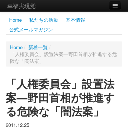
幸福実現党
メンバーズページ
Home
私たちの活動
基本情報
公式メールマガジン
党員
寄付
Home
/
新着一覧
/
「人権委員会」設置法案―野田首相が推進する危
お問い合わせ
険な「闇法案」
幸福の科学グループ
「人権委員会」設置法
案―野田首相が推進す
る危険な「闇法案」
2011.12.25