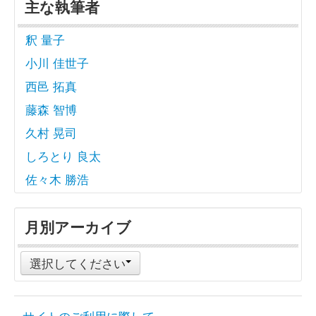
主な執筆者
釈 量子
小川 佳世子
西邑 拓真
藤森 智博
久村 晃司
しろとり 良太
佐々木 勝浩
月別アーカイブ
選択してください
サイトのご利用に際して