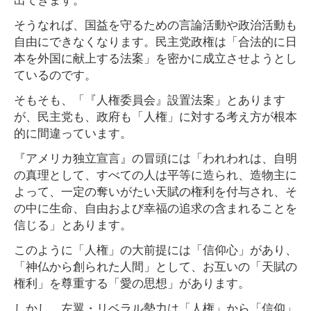
そうなれば、国益を守るための言論活動や政治活動も
自由にできなくなります。民主党政権は「合法的に日
本を外国に献上する法案」を密かに成立させようとし
ているのです。
そもそも、「『人権委員会』設置法案」とあります
が、民主党も、政府も「人権」に対する考え方が根本
的に間違っています。
『アメリカ独立宣言』の冒頭には「われわれは、自明
の真理として、すべての人は平等に造られ、造物主に
よって、一定の奪いがたい天賦の権利を付与され、そ
の中に生命、自由および幸福の追求の含まれることを
信じる」とあります。
このように「人権」の大前提には「信仰心」があり、
「神仏から創られた人間」として、お互いの「天賦の
権利」を尊重する「愛の思想」があります。
しかし、左翼・リベラル勢力は「人権」から「信仰」