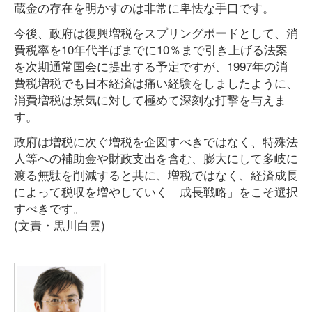
蔵金の存在を明かすのは非常に卑怯な手口です。
今後、政府は復興増税をスプリングボードとして、消
費税率を10年代半ばまでに10％まで引き上げる法案
を次期通常国会に提出する予定ですが、1997年の消
費税増税でも日本経済は痛い経験をしましたように、
消費増税は景気に対して極めて深刻な打撃を与えま
す。
政府は増税に次ぐ増税を企図すべきではなく、特殊法
人等への補助金や財政支出を含む、膨大にして多岐に
渡る無駄を削減すると共に、増税ではなく、経済成長
によって税収を増やしていく「成長戦略」をこそ選択
すべきです。
(文責・黒川白雲)