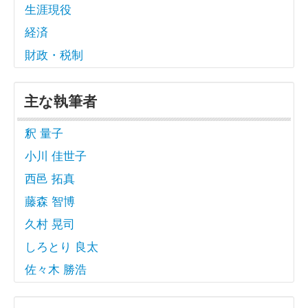
生涯現役
経済
財政・税制
主な執筆者
釈 量子
小川 佳世子
西邑 拓真
藤森 智博
久村 晃司
しろとり 良太
佐々木 勝浩