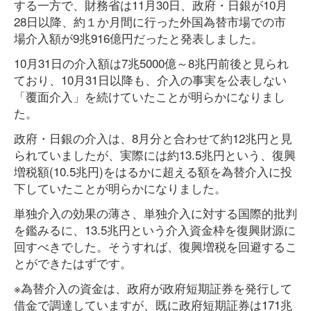
する一方で、財務省は11月30日、政府・日銀が10月
28日以降、約１か月間に行った外国為替市場での市
場介入額が9兆916億円だったと発表しました。
10月31日の介入額は7兆5000億～8兆円前後と見られ
ており、10月31日以降も、介入の事実を公表しない
「覆面介入」を続けていたことが明らかになりまし
た。
政府・日銀の介入は、8月分と合わせて約12兆円と見
られていましたが、実際には約13.5兆円という、復興
増税額(10.5兆円)をはるかに超える額を為替介入に投
下していたことが明らかになりました。
単独介入の効果の薄さ、単独介入に対する国際的批判
を鑑みるに、13.5兆円という介入資金枠を復興財源に
回すべきでした。そうすれば、復興増税を回避するこ
とができたはずです。
※為替介入の資金は、政府が政府短期証券を発行して
借金で調達していますが、既に政府短期証券は171兆