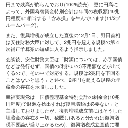
円まで残高が膨らんでおり(10/29読売)、更に円高に
よって、外国為替資金特別会計は年間の税収額(40兆
円程度)に相当する「含み損」を生んでいます(11/2ブ
ルームバーグ)。
また、復興増税が成立した直後の12月1日、野田首相
は安住財務大臣に対して、2兆円を超える規模の第４
次補正予算案の編成に入るよう指示しました。
会談後、安住財務大臣は「財源については、赤字国債
などは発行せず、国債の(利払いの)不用額などが出て
くるので、その中で対応する。規模は2兆円を下回る
ことはないと思う」と述べ、2兆円を超える規模の埋
蔵金の存在を示唆しました。
幸福実現党は「国債整理基金特別会計の剰余金(10兆
円程度)で財源を捻出すれば復興増税は必要ない」と
主張しておりましたが、復興増税成立前にはそうした
埋蔵金の存在を一切、秘匿し(あると分かれば復興増
税不要論が盛り上がるため)、復興増税成立直後に埋