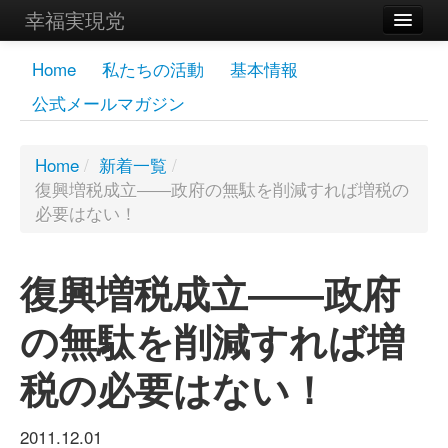
幸福実現党
メンバーズページ
Home
私たちの活動
基本情報
公式メールマガジン
党員
寄付
Home
/
新着一覧
/
復興増税成立――政府の無駄を削減すれば増税の
お問い合わせ
必要はない！
幸福の科学グループ
復興増税成立――政府
の無駄を削減すれば増
税の必要はない！
2011.12.01