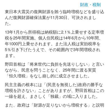
財政・税制
東日本大震災の復興財源を賄う臨時増税などを盛り込
んだ復興財源確保法案が11月30日、可決されまし
た。
13年1月から所得税は納税額に2.1％上乗せする定率増
税を25年間実施。個人住民税は14年6月から10年間、
年1000円上乗せされます。また法人税は実効税率を
5％引き下げたうえで、その範囲内で3年間増税され
ます。
野田首相は「将来世代に負担を先送りしない」と言い
ながら、民意を問うことなく、25年間に渡る実質
「恒久増税」をなし崩し的に成立させました。
民主主義の根本には「(民意を無視した)政府の勝手な
増税を許さない」ことがありますが、野田首相はこの
一線を超え、まさしく「独裁」の域に入りました。
また、政府は「財源が足りないから増税する」と説明