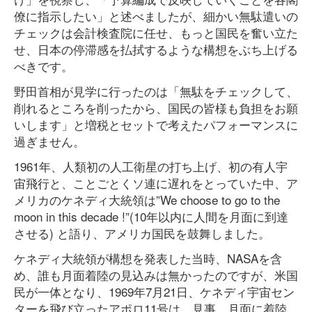
僚に指示したい」と述べましたが、細かい無駄遣いの
チェックは会計検査院に任せ、もっと国民を奮い立た
せ、日本の停滞感を払拭するような構想をぶち上げる
べきです。
野田首相が見学に行ったのは「無駄をチェックして、
削れるところを削ったから、国民の皆様も負担をお願
いします」と増税とセットで考えたパフォーマンスに
過ぎません。
1961年、人類初の人工衛星の打ち上げ、初の有人宇
宙飛行と、ことごとくソ連に遅れをとっていた中、ア
メリカのケネディ大統領は”We choose to go to the
moon in this decade !”(10年以内に人間を月面に到達
させる) と語り、アメリカ国民を鼓舞しました。
ケネディ大統領が構想を発表した当時、NASAを含
め、誰も月面着陸の見込みは無かったのですが、米国
民が一体となり、1969年7月21日、ケネディ宇宙セン
ターを飛び立ったアポロ11号は、見事、月面に着陸