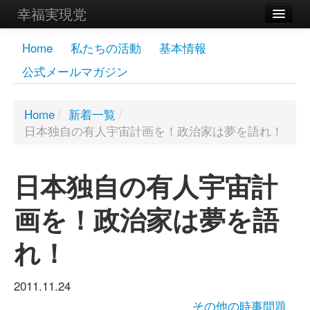
幸福実現党
メンバーズページ
Home
私たちの活動
基本情報
公式メールマガジン
党員
寄付
Home
/
新着一覧
/
日本独自の有人宇宙計画を！政治家は夢を語れ！
お問い合わせ
幸福の科学グループ
日本独自の有人宇宙計
画を！政治家は夢を語
れ！
2011.11.24
その他の時事問題