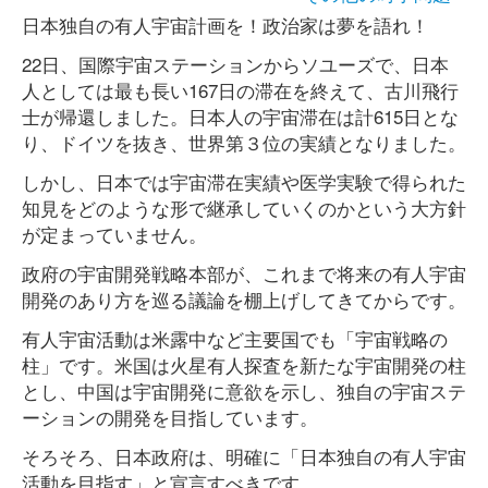
日本独自の有人宇宙計画を！政治家は夢を語れ！
22日、国際宇宙ステーションからソユーズで、日本
人としては最も長い167日の滞在を終えて、古川飛行
士が帰還しました。日本人の宇宙滞在は計615日とな
り、ドイツを抜き、世界第３位の実績となりました。
しかし、日本では宇宙滞在実績や医学実験で得られた
知見をどのような形で継承していくのかという大方針
が定まっていません。
政府の宇宙開発戦略本部が、これまで将来の有人宇宙
開発のあり方を巡る議論を棚上げしてきてからです。
有人宇宙活動は米露中など主要国でも「宇宙戦略の
柱」です。米国は火星有人探査を新たな宇宙開発の柱
とし、中国は宇宙開発に意欲を示し、独自の宇宙ステ
ーションの開発を目指しています。
そろそろ、日本政府は、明確に「日本独自の有人宇宙
活動を目指す」と宣言すべきです。