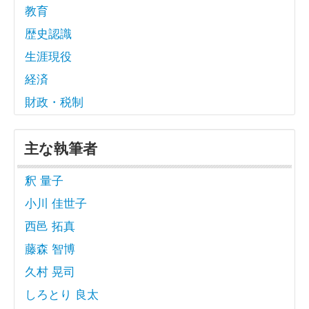
教育
歴史認識
生涯現役
経済
財政・税制
主な執筆者
釈 量子
小川 佳世子
西邑 拓真
藤森 智博
久村 晃司
しろとり 良太