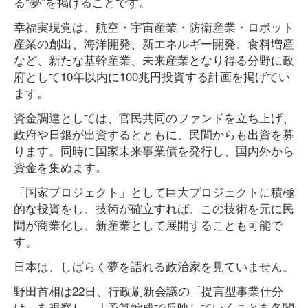
る“夢”を掲げることです。
幸福実現党は、航空・宇宙産業・防衛産業・ロボット
産業の創出、海洋開発、新エネルギー開発、食料増産
など、新たな基幹産業、未来産業となり得る分野に政
府として10年以内に100兆円投資する計画を掲げてい
ます。
資金調達としては、官民共同のファンドを立ち上げ、
政府や日銀が出資するとともに、民間からも出資を募
ります。同時に国家未来事業債を発行し、国内外から
資金を集めます。
「国家プロジェクト」として巨大プロジェクトに積極
的な投資をし、技術が確立すれば、この技術を元に民
間が商業化し、新産業として展開することも可能で
す。
日本は、しばらく夢を語れる政治家を見ていません。
野田首相は22日、行政刷新会議の「提言型事業仕分
け」を視察し、「予算編成で反映していくことを各閣