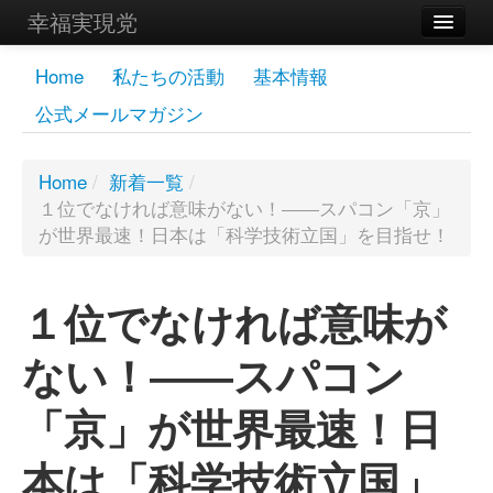
幸福実現党
メンバーズページ
Home
私たちの活動
基本情報
公式メールマガジン
党員
寄付
Home
/
新着一覧
/
１位でなければ意味がない！――スパコン「京」
お問い合わせ
が世界最速！日本は「科学技術立国」を目指せ！
幸福の科学グループ
１位でなければ意味が
ない！――スパコン
「京」が世界最速！日
本は「科学技術立国」