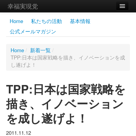
幸福実現党
メンバーズページ
Home
私たちの活動
基本情報
公式メールマガジン
党員
寄付
Home
/
新着一覧
/
TPP:日本は国家戦略を描き、イノベーションを成
お問い合わせ
し遂げよ！
幸福の科学グループ
TPP:日本は国家戦略を
描き、イノベーション
を成し遂げよ！
2011.11.12