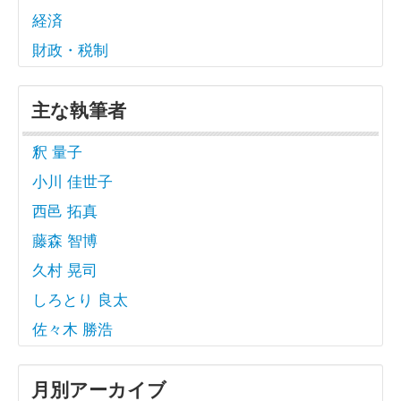
経済
財政・税制
主な執筆者
釈 量子
小川 佳世子
西邑 拓真
藤森 智博
久村 晃司
しろとり 良太
佐々木 勝浩
月別アーカイブ