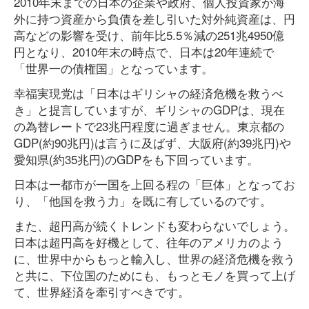
2010年末までの日本の企業や政府、個人投資家が海
外に持つ資産から負債を差し引いた対外純資産は、円
高などの影響を受け、前年比5.5％減の251兆4950億
円となり、2010年末の時点で、日本は20年連続で
「世界一の債権国」となっています。
幸福実現党は「日本はギリシャの経済危機を救うべ
き」と提言していますが、ギリシャのGDPは、現在
の為替レートで23兆円程度に過ぎません。東京都の
GDP(約90兆円)は言うに及ばず、大阪府(約39兆円)や
愛知県(約35兆円)のGDPをも下回っています。
日本は一都市が一国を上回る程の「巨体」となってお
り、「他国を救う力」を既に有しているのです。
また、超円高が続くトレンドも変わらないでしょう。
日本は超円高を好機として、往年のアメリカのよう
に、世界中からもっと輸入し、世界の経済危機を救う
と共に、下位国のためにも、もっとモノを買って上げ
て、世界経済を牽引すべきです。