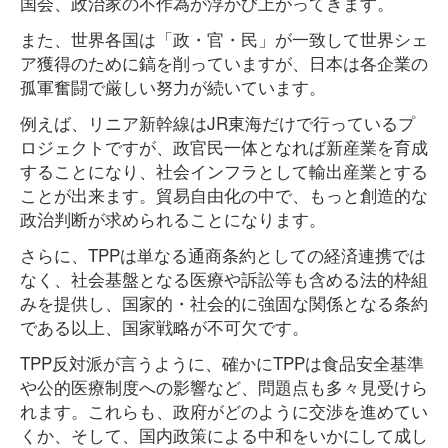
国会、政治家の不作為が浮かび上がってきます。
また、世界各国は「政・官・民」が一致して世界シェ
ア獲得のために鎬を削っていますが、日本は各企業の
孤軍奮闘で厳しい努力が続いています。
例えば、リニア新幹線はJR東海だけで行っているプ
ロジェクトですが、政官民一体となれば新産業を育成
することになり、社会インフラとして輸出産業とする
ことが出来ます。貿易自由化の中で、もっと創造的な
政治判断が求められることになります。
さらに、TPPは単なる通商条約としての経済連携では
なく、社会基盤となる医療や訴訟等も含める法的枠組
みを提供し、国家的・社会的に強固な関係となる条約
である以上、国家戦略が不可欠です。
TPP反対派が言うように、確かにTPPは食品安全基準
や公的医療制度への影響など、問題点も多々見受けら
れます。これらも、政府がどのように交渉を進めてい
くか、そして、国内政策による中和をいかにして成し