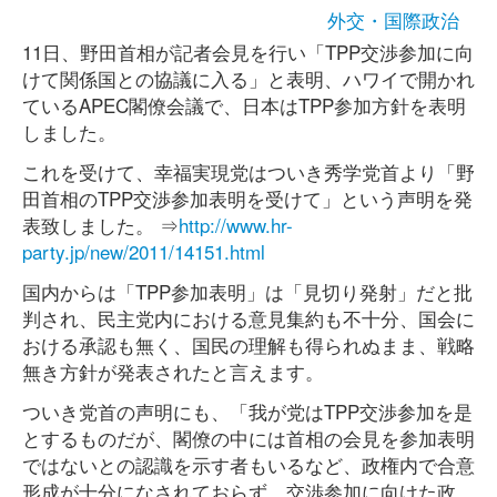
外交・国際政治
11日、野田首相が記者会見を行い「TPP交渉参加に向
けて関係国との協議に入る」と表明、ハワイで開かれ
ているAPEC閣僚会議で、日本はTPP参加方針を表明
しました。
これを受けて、幸福実現党はついき秀学党首より「野
田首相のTPP交渉参加表明を受けて」という声明を発
表致しました。 ⇒
http://www.hr-
party.jp/new/2011/14151.html
国内からは「TPP参加表明」は「見切り発射」だと批
判され、民主党内における意見集約も不十分、国会に
おける承認も無く、国民の理解も得られぬまま、戦略
無き方針が発表されたと言えます。
ついき党首の声明にも、「我が党はTPP交渉参加を是
とするものだが、閣僚の中には首相の会見を参加表明
ではないとの認識を示す者もいるなど、政権内で合意
形成が十分になされておらず、交渉参加に向けた政