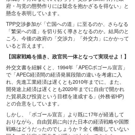
府・与党の態勢作りには疑念を抱かざるを得ない」と
懸念を表明しています。
TPP交渉参加が「亡国への道」に至るのか、さらなる
「繁栄への道」を切り拓く導きとなるのか。結局のと
ころ、今後の政府の「交渉力」「外交力」にかかって
いると言えます。
【国家戦略を描き、政官民一体となって実現せよ！】
外交文書を紐解くと、1994年「APECボゴール宣言」
で「APEC経済間の経済発展段階の違いを考慮に入
れ、先進工業経済は遅くとも2010年までに、また、
開発途上経済は遅くとも2020年までに自由で開かれ
た貿易及び投資という目標を達成する」(外務省HP)
との合意をしています。
しかし、「ボゴール宣言」より既に17年が経過して
おりながら、自由貿易に向けた日本の経済戦略や国際
戦略はどうだったのでしょうか？全く機能していない