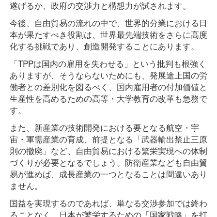
遂げるか、政府の交渉力と構想力が試されます。
今後、自由貿易の流れの中で、世界的分業における日
本が果たすべき役割は、世界最先端技術をさらに高度
化する挑戦であり、創造開発することにあります。
「TPPは国内の雇用を失わせる」という批判も根強く
ありますが、そうならないためにも、発展途上国の労
働者との差別化を図るべく、国内雇用者の付加価値と
生産性を高めるための高等・大学教育の改革も急務で
す。
また、新産業の技術開発における要となる航空・宇
宙・軍需産業の育成、前提となる「武器輸出禁止三原
則の撤廃」など、自由貿易における繁栄実現への体制
づくりが必要となるでしょう。防衛産業なども自由貿
易が進めば、成長産業の一つとなることは間違いあり
ません。
国益を実現するのであれば、単なる交渉参加では終わ
ることなく、日本が繁栄するための「国家戦略」を打