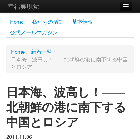
幸福実現党
メンバーズページ
Home
私たちの活動
基本情報
公式メールマガジン
党員
寄付
Home
/
新着一覧
/
日本海、波高し！――北朝鮮の港に南下する中国
お問い合わせ
とロシア
幸福の科学グループ
日本海、波高し！――
北朝鮮の港に南下する
中国とロシア
2011.11.06