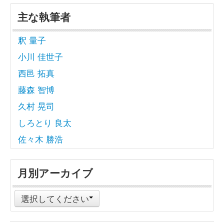
主な執筆者
釈 量子
小川 佳世子
西邑 拓真
藤森 智博
久村 晃司
しろとり 良太
佐々木 勝浩
月別アーカイブ
選択してください