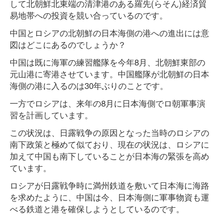
して北朝鮮北東端の清津港のある羅先(らそん)経済貿
易地帯への投資を競い合っているのです。
中国とロシアの北朝鮮の日本海側の港への進出には意
図はどこにあるのでしょうか？
中国は既に海軍の練習艦隊を今年8月、北朝鮮東部の
元山港に寄港させています。中国艦隊が北朝鮮の日本
海側の港に入るのは30年ぶりのことです。
一方でロシアは、来年の8月に日本海側でロ朝軍事演
習を計画しています。
この状況は、日露戦争の原因となった当時のロシアの
南下政策と極めて似ており、現在の状況は、ロシアに
加えて中国も南下していることが日本海の緊張を高め
ています。
ロシアが日露戦争時に満州鉄道を敷いて日本海に海路
を求めたように、中国は今、日本海側に軍事物資も運
べる鉄道と港を確保しようとしているのです。