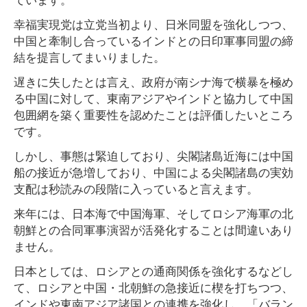
幸福実現党は立党当初より、日米同盟を強化しつつ、
中国と牽制し合っているインドとの日印軍事同盟の締
結を提言してまいりました。
遅きに失したとは言え、政府が南シナ海で横暴を極め
る中国に対して、東南アジアやインドと協力して中国
包囲網を築く重要性を認めたことは評価したいところ
です。
しかし、事態は緊迫しており、尖閣諸島近海には中国
船の接近が急増しており、中国による尖閣諸島の実効
支配は秒読みの段階に入っていると言えます。
来年には、日本海で中国海軍、そしてロシア海軍の北
朝鮮との合同軍事演習が活発化することは間違いあり
ません。
日本としては、ロシアとの通商関係を強化するなどし
て、ロシアと中国・北朝鮮の急接近に楔を打ちつつ、
インドや東南アジア諸国との連携を強化し、「バラン