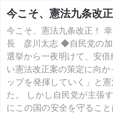
今こそ、憲法九条改正
今こそ、憲法九条改正！ 幸
長 彦川太志 ◆自民党の
選挙から一夜明けて、安倍
い憲法改正案の策定に向か
ップを発揮していく」と憲
た。 しかし自民党が主張
にこの国の安全を守ること